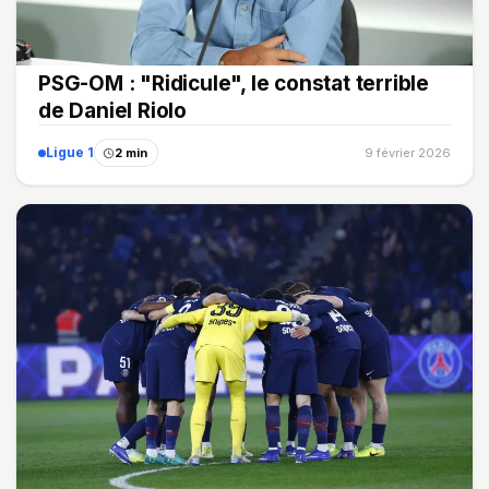
PSG-OM : "Ridicule", le constat terrible
de Daniel Riolo
Ligue 1
2 min
9 février 2026