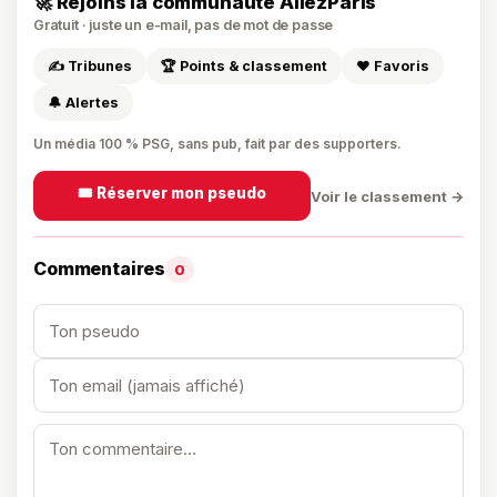
🚀 Rejoins la communauté AllezParis
Gratuit · juste un e-mail, pas de mot de passe
✍️ Tribunes
🏆 Points & classement
❤️ Favoris
🔔 Alertes
Un média 100 % PSG, sans pub, fait par des supporters.
🎟️ Réserver mon pseudo
Voir le classement →
Commentaires
0