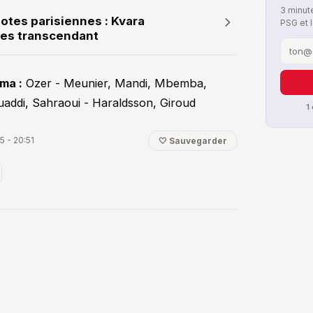
3 minute
otes parisiennes : Kvara
PSG et 
es transcendant
ma :
Ozer - Meunier, Mandi, Mbemba,
uaddi, Sahraoui - Haraldsson, Giroud
1
5 - 20:51
🤍 Sauvegarder