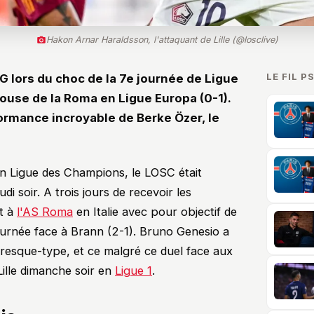
Hakon Arnar Haraldsson, l'attaquant de Lille (@losclive)
LE FIL P
PSG lors du choc de la 7e journée de Ligue
elouse de la Roma en Ligue Europa (0-1).
rmance incroyable de Berke Özer, le
en Ligue des Champions, le LOSC était
 soir. A trois jours de recevoir les
nt à
l'AS Roma
en Italie avec pour objectif de
journée face à Brann (2-1). Bruno Genesio a
 presque-type, et ce malgré ce duel face aux
ille dimanche soir en
Ligue 1
.