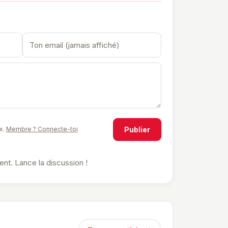
Publier
x.
Membre ? Connecte-toi
t. Lance la discussion !