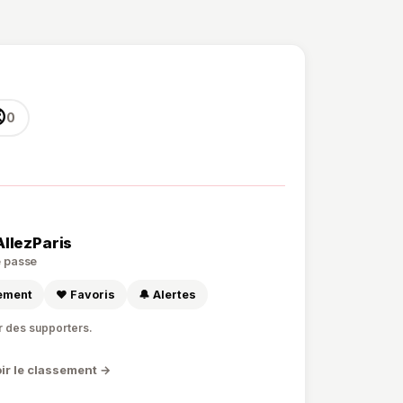

0
AllezParis
de passe
sement
❤️ Favoris
🔔 Alertes
r des supporters.
ir le classement →