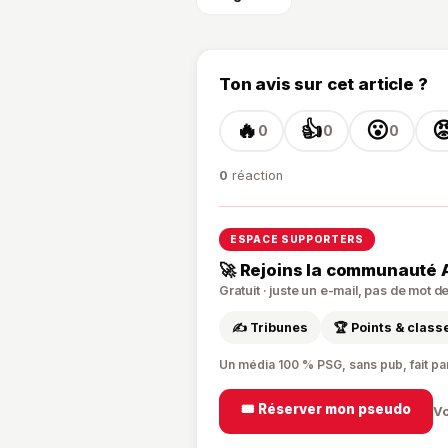
Ton avis sur cet article ?
🔥
👍
😮

0
0
0
0
réaction
ESPACE SUPPORTERS
🚀 Rejoins la communauté 
Gratuit · juste un e-mail, pas de mot 
✍️ Tribunes
🏆 Points & clas
Un média 100 % PSG, sans pub, fait pa
🎟️ Réserver mon pseudo
Vo