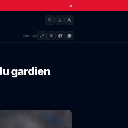
×
Partager
du gardien