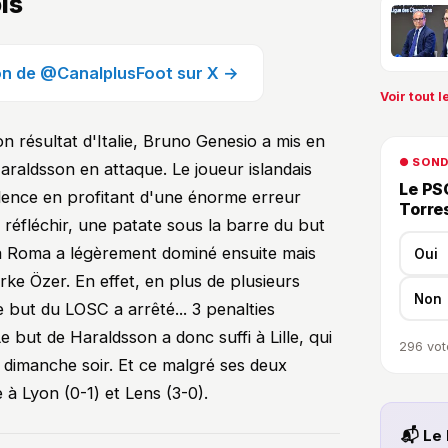
ois
ion de @CanalplusFoot sur X →
Voir tout le
 résultat d'Italie, Bruno Genesio a mis en
● SON
raldsson en attaque. Le joueur islandais
Le PSG
idence en profitant d'une énorme erreur
Torre
 réfléchir, une patate sous la barre du but
d, la Roma a légèrement dominé ensuite mais
Oui
rke Özer. En effet, en plus de plusieurs
Non
e but du LOSC a arrêté... 3 penalties
). Le but de Haraldsson a donc suffi à Lille, qui
296
vot
e dimanche soir. Et ce malgré ses deux
e à Lyon (0-1) et Lens (3-0).
📬 Le 