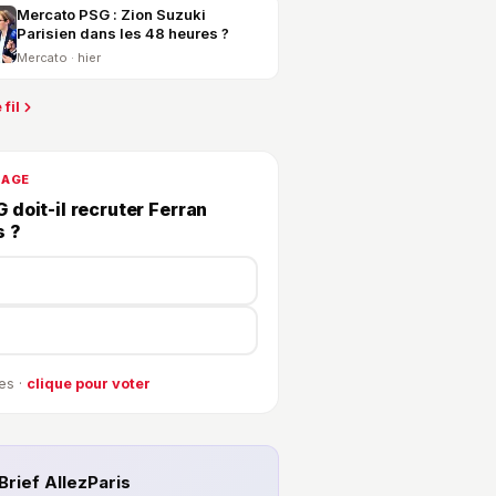
Mercato PSG : Zion Suzuki
Parisien dans les 48 heures ?
Mercato · hier
 fil
DAGE
 doit-il recruter Ferran
s ?
es ·
clique pour voter
Brief AllezParis