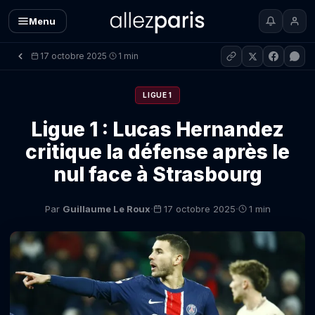
Menu
17 octobre 2025
1 min
·
LIGUE 1
Ligue 1 : Lucas Hernandez
critique la défense après le
nul face à Strasbourg
·
·
Par
Guillaume Le Roux
17 octobre 2025
1 min