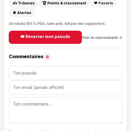
✍️ Tribunes
🏆 Points & classement
❤️ Favoris
🔔 Alertes
Un média 100 % PSG, sans pub, fait par des supporters.
🎟️ Réserver mon pseudo
Voir le classement →
Commentaires
0