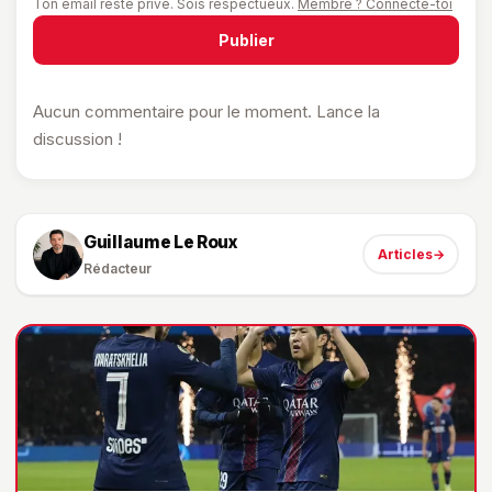
Ton email reste privé. Sois respectueux.
Membre ? Connecte-toi
Publier
Aucun commentaire pour le moment. Lance la
discussion !
Guillaume Le Roux
Articles
→
Rédacteur