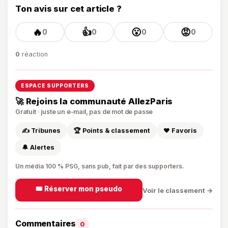
Ton avis sur cet article ?
🔥
👍
😮
😡
0
0
0
0
0
réaction
ESPACE SUPPORTERS
🚀 Rejoins la communauté AllezParis
Gratuit · juste un e-mail, pas de mot de passe
✍️ Tribunes
🏆 Points & classement
❤️ Favoris
🔔 Alertes
Un média 100 % PSG, sans pub, fait par des supporters.
🎟️ Réserver mon pseudo
Voir le classement →
Commentaires
0