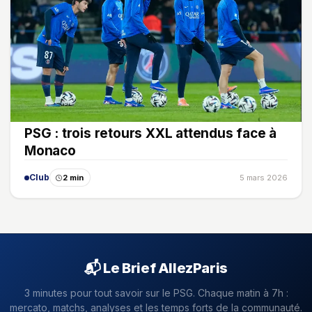
PSG : trois retours XXL attendus face à
Monaco
Club
2 min
5 mars 2026
📬 Le Brief AllezParis
3 minutes pour tout savoir sur le PSG. Chaque matin à 7h :
mercato, matchs, analyses et les temps forts de la communauté.