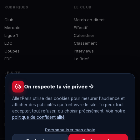
RUBRIQUES
LE CLUB
Club
Match en direct
Mercato
Effectif
Ligue 1
Calendrier
LDC
Classement
Coupes
Interviews
EDF
Le Brief
LE SITE
À propos
On respecte ta vie privée 🍪
Contact
AllezParis utilise des cookies pour mesurer l'audience et
Mentions légales
afficher des publicités qui font vivre le site. Tu peux tout
Confidentialité
accepter, tout refuser, ou choisir précisément. Voir notre
Gérer les cookies
politique de confidentialité
.
Flux RSS
Personnaliser mes choix