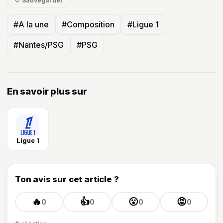
🤍 Sauvegarder
#A la une
#Composition
#Ligue 1
#Nantes/PSG
#PSG
En savoir plus sur
Ligue 1
Ton avis sur cet article ?
🔥
👍
😮
😡
0
0
0
0