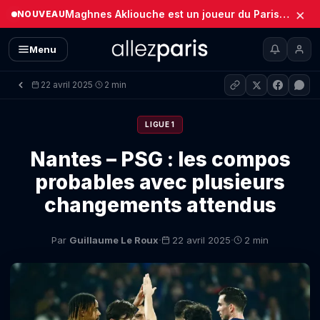
×
Maghnes Akliouche est un joueur du Paris Saint-Germain (Officiel)
NOUVEAU
Menu
22 avril 2025
2 min
·
LIGUE 1
Nantes – PSG : les compos
probables avec plusieurs
changements attendus
·
·
Par
Guillaume Le Roux
22 avril 2025
2 min