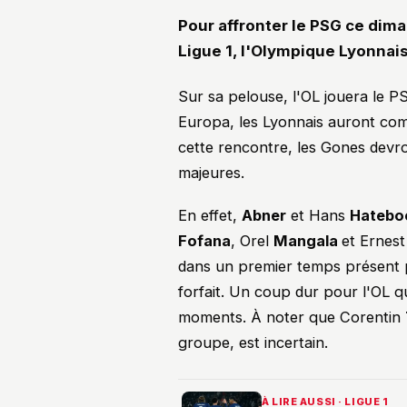
Pour affronter le PSG ce dima
Ligue 1, l'Olympique Lyonnais
Sur sa pelouse, l'OL jouera le P
Europa, les Lyonnais auront comm
cette rencontre, les Gones devr
majeures.
En effet,
Abner
et Hans
Hatebo
Fofana
, Orel
Mangala
et Ernes
dans un premier temps présent 
forfait. Un coup dur pour l'OL q
moments. À noter que Corentin
groupe, est incertain.
À LIRE AUSSI · LIGUE 1