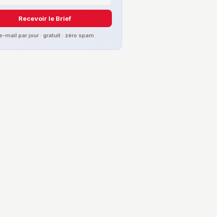
Recevoir le Brief
 e-mail par jour · gratuit · zéro spam