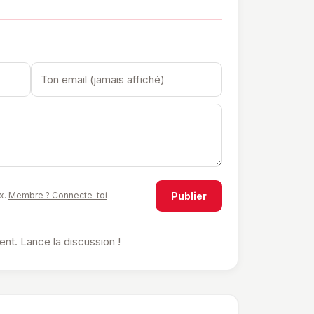
Publier
x.
Membre ? Connecte-toi
t. Lance la discussion !