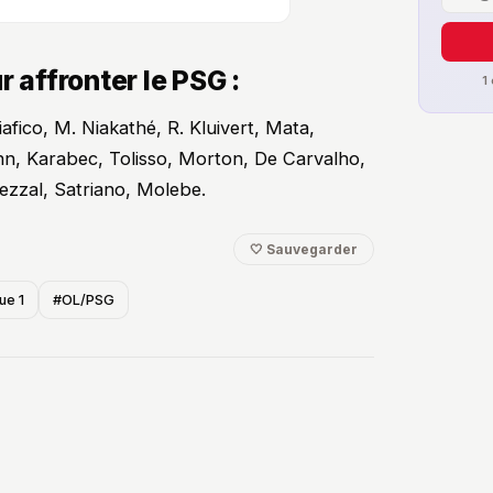
r affronter le PSG :
1
iafico, M. Niakathé, R. Kluivert, Mata,
ann, Karabec, Tolisso, Morton, De Carvalho,
ezzal, Satriano, Molebe.
🤍 Sauvegarder
ue 1
#OL/PSG