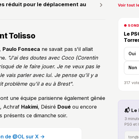
ès réduit pour le déplacement au
Voir tout le
● SON
Le PSG
nt Tolisso
Torre
,
Paulo Fonseca
ne savait pas s'il allait
Oui
ine.
"J'ai des doutes avec Coco (Corentin
 risqué de le faire jouer. Je ne veux pas le
Non
e vais parler avec lui. Je pense qu'il y a
317
vote
it problème qu'il a eu à Brest".
eront une équipe parisienne également gênée
, Achraf
Hakimi
, Désiré
Doué
ou encore
📬 Le 
 présents ce dimanche soir.
3 minute
PSG et 
ion de @OL sur X →