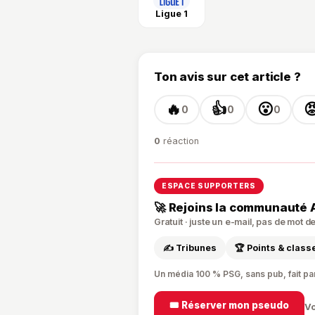
Ligue 1
Ton avis sur cet article ?
🔥
👍
😮

0
0
0
0
réaction
ESPACE SUPPORTERS
🚀 Rejoins la communauté 
Gratuit · juste un e-mail, pas de mot 
✍️ Tribunes
🏆 Points & clas
Un média 100 % PSG, sans pub, fait pa
🎟️ Réserver mon pseudo
Vo