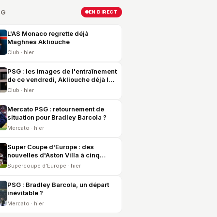
SG
EN DIRECT
L'AS Monaco regrette déjà
Maghnes Akliouche
Club · hier
PSG : les images de l'entraînement
de ce vendredi, Akliouche déjà là
et United en vue
Club · hier
Mercato PSG : retournement de
situation pour Bradley Barcola ?
Mercato · hier
Super Coupe d'Europe : des
nouvelles d'Aston Villa à cinq
jours du PSG
Supercoupe d'Europe · hier
PSG : Bradley Barcola, un départ
inévitable ?
Mercato · hier