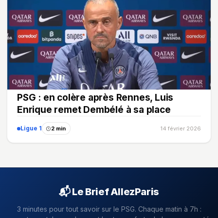
PSG : en colère après Rennes, Luis
Enrique remet Dembélé à sa place
Ligue 1
2 min
14 février 2026
📬 Le Brief AllezParis
3 minutes pour tout savoir sur le PSG. Chaque matin à 7h :