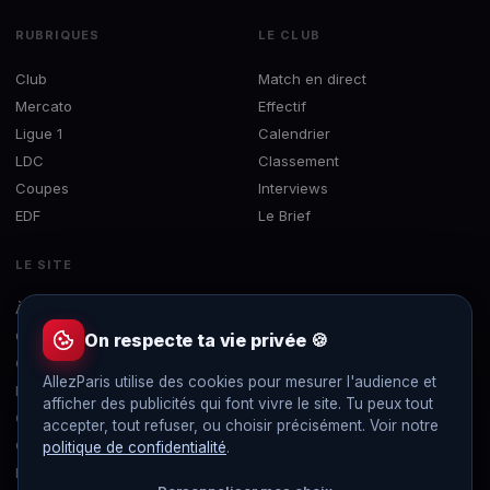
RUBRIQUES
LE CLUB
Club
Match en direct
Mercato
Effectif
Ligue 1
Calendrier
LDC
Classement
Coupes
Interviews
EDF
Le Brief
LE SITE
À propos
Concours
On respecte ta vie privée 🍪
Contact
AllezParis utilise des cookies pour mesurer l'audience et
Mentions légales
afficher des publicités qui font vivre le site. Tu peux tout
Confidentialité
accepter, tout refuser, ou choisir précisément. Voir notre
Gérer les cookies
politique de confidentialité
.
Flux RSS