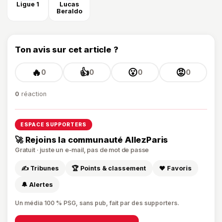
Ligue 1
Lucas
Beraldo
Ton avis sur cet article ?
🔥
👍
😮
😡
0
0
0
0
0
réaction
ESPACE SUPPORTERS
🚀 Rejoins la communauté AllezParis
Gratuit · juste un e-mail, pas de mot de passe
✍️ Tribunes
🏆 Points & classement
❤️ Favoris
🔔 Alertes
Un média 100 % PSG, sans pub, fait par des supporters.