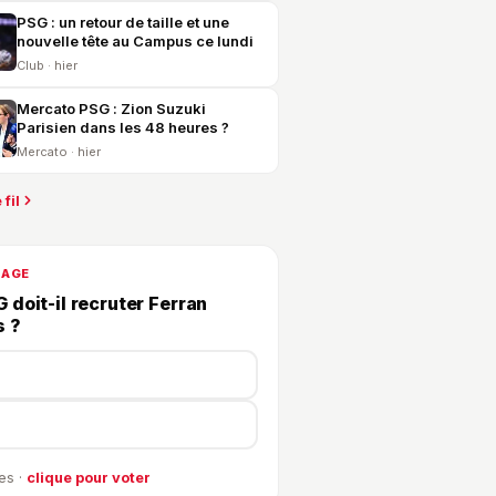
PSG : un retour de taille et une
nouvelle tête au Campus ce lundi
Club · hier
Mercato PSG : Zion Suzuki
Parisien dans les 48 heures ?
Mercato · hier
 fil
DAGE
 doit-il recruter Ferran
s ?
es ·
clique pour voter