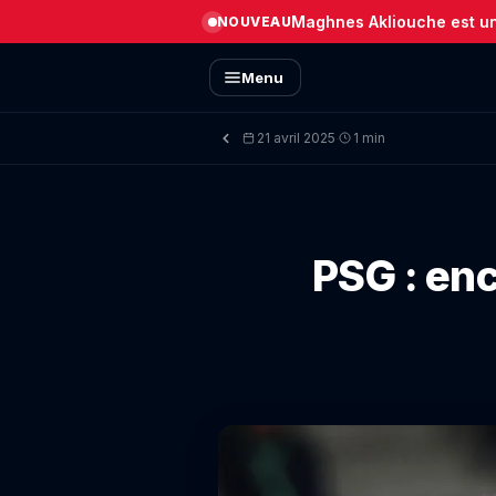
Maghnes Akliouche est un 
NOUVEAU
Menu
21 avril 2025
1 min
·
PSG : en