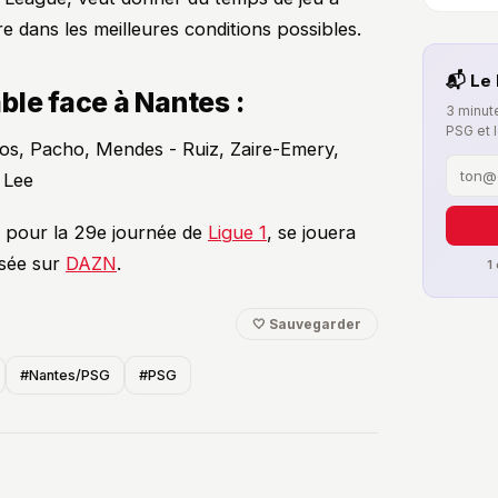
re dans les meilleures conditions possibles.
📬 Le 
ble face à Nantes :
3 minute
PSG et 
s, Pacho, Mendes - Ruiz, Zaire-Emery,
 Lee
 pour la 29e journée de
Ligue 1
, se jouera
usée sur
DAZN
.
1
🤍 Sauvegarder
#Nantes/PSG
#PSG