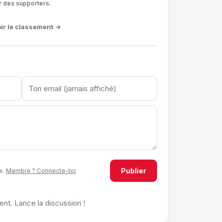
r des supporters.
ir le classement →
Publier
x.
Membre ? Connecte-toi
t. Lance la discussion !