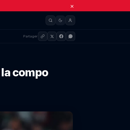
×
Partager
 la compo