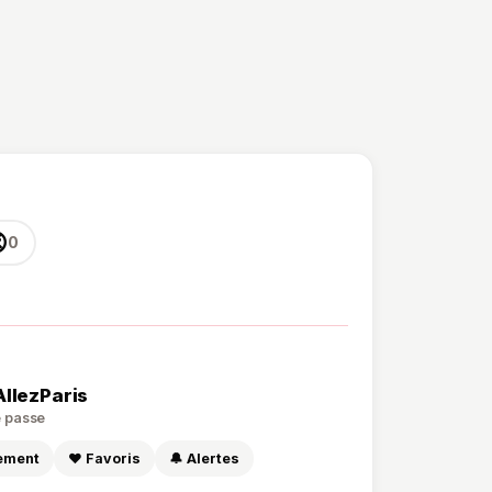

0
AllezParis
de passe
sement
❤️ Favoris
🔔 Alertes