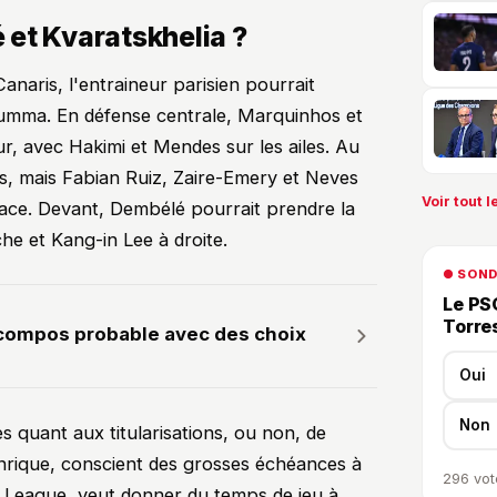
et Kvaratskhelia ?
anaris, l'entraineur parisien pourrait
umma. En défense centrale, Marquinhos et
ur, avec Hakimi et Mendes sur les ailes. Au
es, mais Fabian Ruiz, Zaire-Emery et Neves
Voir tout le
place. Devant, Dembélé pourrait prendre la
he et Kang-in Lee à droite.
● SON
Le PSG
Torre
compos probable avec des choix
Oui
Non
s quant aux titularisations, ou non, de
Enrique, conscient des grosses échéances à
296
vot
League, veut donner du temps de jeu à