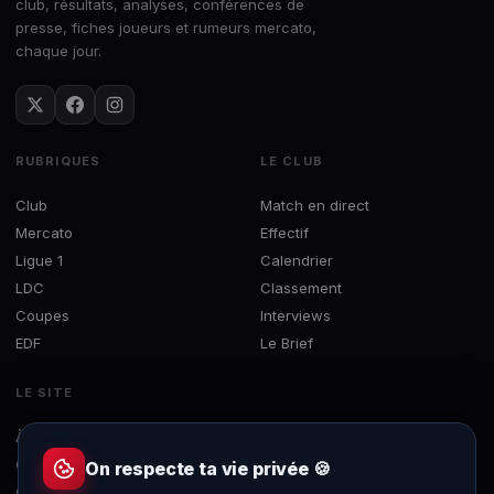
club, résultats, analyses, conférences de
presse, fiches joueurs et rumeurs mercato,
chaque jour.
RUBRIQUES
LE CLUB
Club
Match en direct
Mercato
Effectif
Ligue 1
Calendrier
LDC
Classement
Coupes
Interviews
EDF
Le Brief
LE SITE
À propos
Concours
On respecte ta vie privée 🍪
Contact