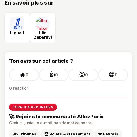
En savoir plus sur
Ligue 1
Illia
Zabarnyi
Ton avis sur cet article ?
🔥
👍
😮
😡
0
0
0
0
0
réaction
ESPACE SUPPORTERS
🚀 Rejoins la communauté AllezParis
Gratuit · juste un e-mail, pas de mot de passe
✍️ Tribunes
🏆 Points & classement
❤️ Favoris