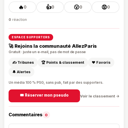
🔥
👍
😮
😡
0
0
0
0
0
réaction
ESPACE SUPPORTERS
🚀 Rejoins la communauté AllezParis
Gratuit · juste un e-mail, pas de mot de passe
✍️ Tribunes
🏆 Points & classement
❤️ Favoris
🔔 Alertes
Un média 100 % PSG, sans pub, fait par des supporters.
🎟️ Réserver mon pseudo
Voir le classement →
Commentaires
0