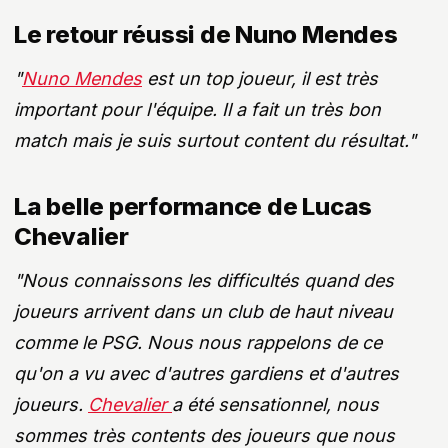
Le retour réussi de Nuno Mendes
"
Nuno Mendes
est un top joueur, il est très
important pour l'équipe. Il a fait un très bon
match mais je suis surtout content du résultat."
La belle performance de Lucas
Chevalier
"Nous connaissons les difficultés quand des
joueurs arrivent dans un club de haut niveau
comme le PSG. Nous nous rappelons de ce
qu'on a vu avec d'autres gardiens et d'autres
joueurs.
Chevalier
a été sensationnel, nous
sommes très contents des joueurs que nous