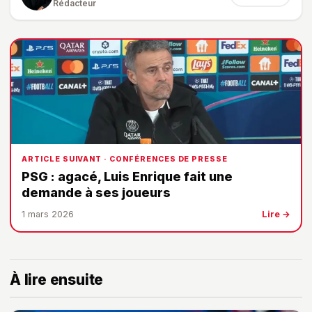
Rédacteur
ARTICLE SUIVANT · CONFÉRENCES DE PRESSE
PSG : agacé, Luis Enrique fait une
demande à ses joueurs
1 mars 2026
Lire →
À lire ensuite