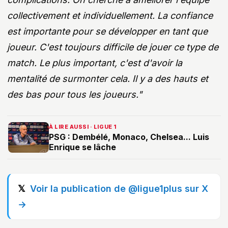
collectivement et individuellement. La confiance
est importante pour se développer en tant que
joueur. C'est toujours difficile de jouer ce type de
match. Le plus important, c'est d'avoir la
mentalité de surmonter cela. Il y a des hauts et
des bas pour tous les joueurs."
À LIRE AUSSI · LIGUE 1
PSG : Dembélé, Monaco, Chelsea... Luis
Enrique se lâche
Voir la publication de @ligue1plus sur X
→