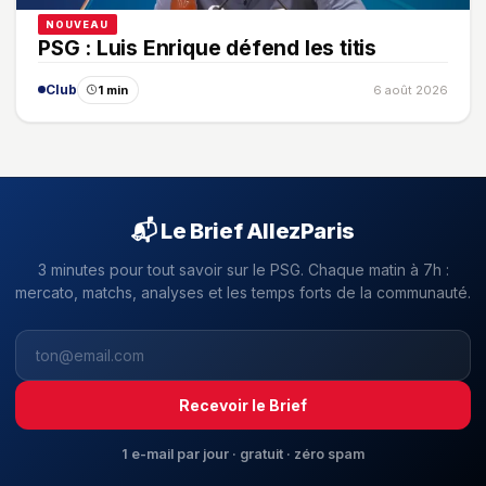
NOUVEAU
PSG : Luis Enrique défend les titis
Club
1 min
6 août 2026
📬 Le Brief AllezParis
3 minutes pour tout savoir sur le PSG. Chaque matin à 7h :
mercato, matchs, analyses et les temps forts de la communauté.
Recevoir le Brief
1 e-mail par jour · gratuit · zéro spam