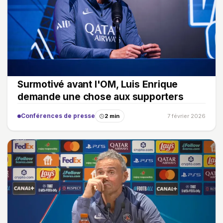
Surmotivé avant l'OM, Luis Enrique
demande une chose aux supporters
Conférences de presse
2 min
7 février 2026