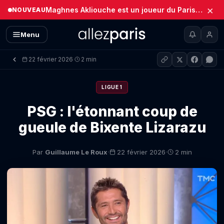
×
Maghnes Akliouche est un joueur du Paris Saint-Germain (Officiel)
NOUVEAU
Menu
22 février 2026
2 min
·
LIGUE 1
PSG : l'étonnant coup de
gueule de Bixente Lizarazu
·
·
Par
Guillaume Le Roux
22 février 2026
2 min