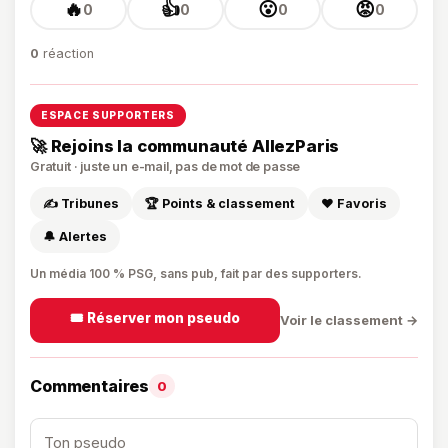
🔥
👍
😮
😡
0
0
0
0
0
réaction
ESPACE SUPPORTERS
🚀 Rejoins la communauté AllezParis
Gratuit · juste un e-mail, pas de mot de passe
✍️ Tribunes
🏆 Points & classement
❤️ Favoris
🔔 Alertes
Un média 100 % PSG, sans pub, fait par des supporters.
🎟️ Réserver mon pseudo
Voir le classement →
Commentaires
0