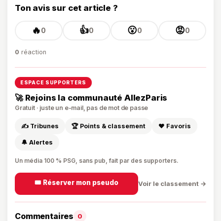
Ton avis sur cet article ?
🔥
👍
😮
😡
0
0
0
0
0
réaction
ESPACE SUPPORTERS
🚀 Rejoins la communauté AllezParis
Gratuit · juste un e-mail, pas de mot de passe
✍️ Tribunes
🏆 Points & classement
❤️ Favoris
🔔 Alertes
Un média 100 % PSG, sans pub, fait par des supporters.
🎟️ Réserver mon pseudo
Voir le classement →
Commentaires
0