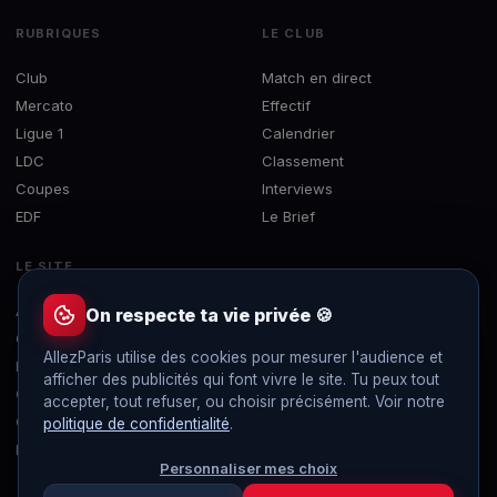
RUBRIQUES
LE CLUB
Club
Match en direct
Mercato
Effectif
Ligue 1
Calendrier
LDC
Classement
Coupes
Interviews
EDF
Le Brief
LE SITE
À propos
On respecte ta vie privée 🍪
Contact
AllezParis utilise des cookies pour mesurer l'audience et
Mentions légales
afficher des publicités qui font vivre le site. Tu peux tout
Confidentialité
accepter, tout refuser, ou choisir précisément. Voir notre
Gérer les cookies
politique de confidentialité
.
Flux RSS
Personnaliser mes choix