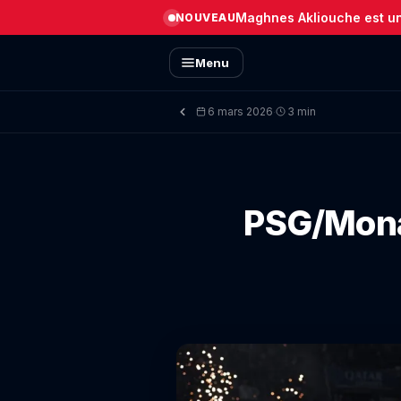
Maghnes Akliouche est un 
NOUVEAU
Menu
6 mars 2026
3 min
·
PSG/Monac