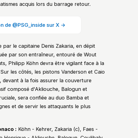
omatismes acquis lors du barrage retour.
ion de @PSG_inside sur X →
e par le capitaine Denis Zakaria, en dépit
uée par son entraîneur, entouré de Wout
ts, Philipp Köhn devra être vigilant face à la
 Sur les côtés, les pistons Vanderson et Caio
 devant à la fois assurer la couverture
fensif composé d'Akliouche, Balogun et
 cruciale, sera confiée au duo Bamba et
nes et de servir les attaquants le plus
onaco :
Köhn - Kehrer, Zakaria (c), Faes -
 Henrique - Akliouche, Balogun, Coulibaly.