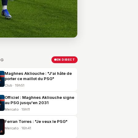
SG
EN DIRECT
Maghnes Akliouche : "J'ai hâte de
porter ce maillot du PSG"
Club · 19h51
Officiel : Maghnes Akliouche signe
au PSG jusqu'en 2031
Mercato · 19h11
Ferran Torres : "Je veux le PSG"
Mercato · 16h41