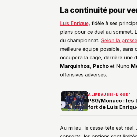
La continuité pour verr
Luis Enrique,
fidèle à ses princi
plans pour ce duel au sommet. La 
du championnat.
Selon la press
meilleure équipe possible, sans
occupera la cage, derrière une 
Marquinhos
,
Pacho
et Nuno
M
offensives adverses.
À LIRE AUSSI · LIGUE 1
PSG/Monaco : les 
fort de Luis Enriqu
Au milieu, le casse-tête est réel
consorts, les options sont limité