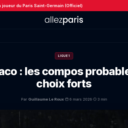
joueur du Paris Saint-Germain (Officiel)
LIGUE 1
o : les compos probabl
choix forts
·
·
Par
Guillaume Le Roux
6 mars 2026
3 min