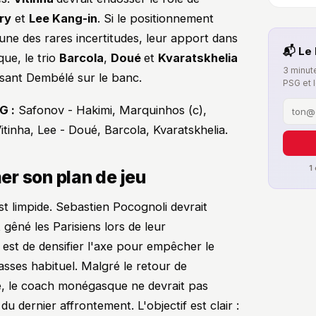
ry
et
Lee Kang-in
. Si le positionnement
'une des rares incertitudes, leur apport dans
📬 Le 
que, le trio
Barcola
,
Doué
et
Kvaratskhelia
3 minute
ssant Dembélé sur le banc.
PSG et 
G :
Safonov - Hakimi, Marquinhos (c),
tinha, Lee - Doué, Barcola, Kvaratskhelia.
1
r son plan de jeu
t limpide. Sebastien Pocognoli devrait
 gêné les Parisiens lors de leur
 est de densifier l'axe pour empêcher le
sses habituel. Malgré le retour de
e, le coach monégasque ne devrait pas
 dernier affrontement. L'objectif est clair :