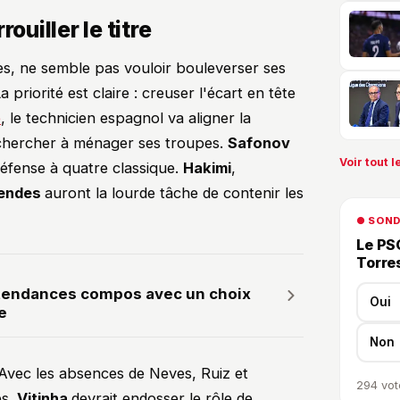
ouiller le titre
pes, ne semble pas vouloir bouleverser ses
priorité est claire : creuser l'écart en tête
e
, le technicien espagnol va aligner la
 chercher à ménager ses troupes.
Safonov
Voir tout le
défense à quatre classique.
Hakimi
,
endes
auront la lourde tâche de contenir les
● SON
Le PSG
Torre
tendances compos avec un choix
Oui
e
Non
. Avec les absences de Neves, Ruiz et
294
vot
es.
Vitinha
devrait endosser le rôle de