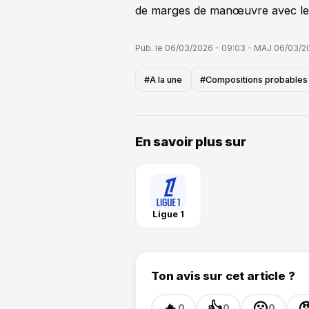
de marges de manœuvre avec leu
Pub. le 06/03/2026 - 09:03 - MAJ 06/03/2
#A la une
#Compositions probables
En savoir plus sur
Ligue 1
Ton avis sur cet article ?
🔥
👍
😮

0
0
0