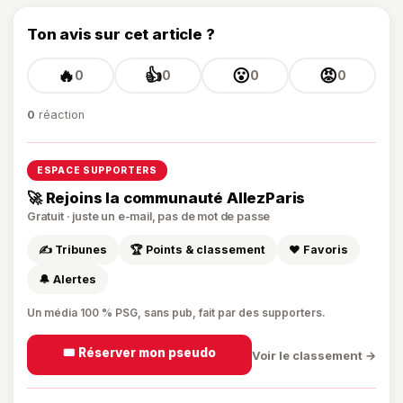
Ton avis sur cet article ?
🔥
👍
😮
😡
0
0
0
0
0
réaction
ESPACE SUPPORTERS
🚀 Rejoins la communauté AllezParis
Gratuit · juste un e-mail, pas de mot de passe
✍️ Tribunes
🏆 Points & classement
❤️ Favoris
🔔 Alertes
Un média 100 % PSG, sans pub, fait par des supporters.
🎟️ Réserver mon pseudo
Voir le classement →