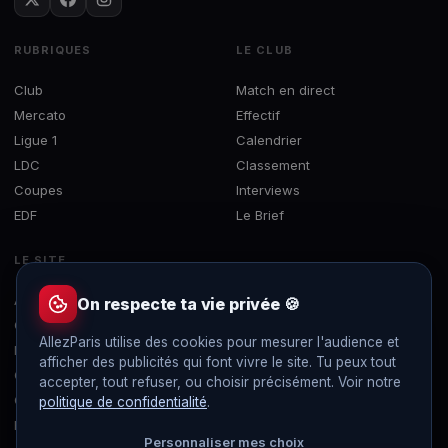
RUBRIQUES
LE CLUB
Club
Match en direct
Mercato
Effectif
Ligue 1
Calendrier
LDC
Classement
Coupes
Interviews
EDF
Le Brief
LE SITE
À propos
On respecte ta vie privée 🍪
Contact
AllezParis utilise des cookies pour mesurer l'audience et
Mentions légales
afficher des publicités qui font vivre le site. Tu peux tout
Confidentialité
accepter, tout refuser, ou choisir précisément. Voir notre
Gérer les cookies
politique de confidentialité
.
Flux RSS
Personnaliser mes choix