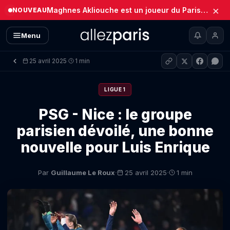
×
Maghnes Akliouche est un joueur du Paris Saint-Germain (Officiel)
NOUVEAU
Menu
25 avril 2025
1 min
·
LIGUE 1
PSG - Nice : le groupe
parisien dévoilé, une bonne
nouvelle pour Luis Enrique
·
·
Par
Guillaume Le Roux
25 avril 2025
1 min