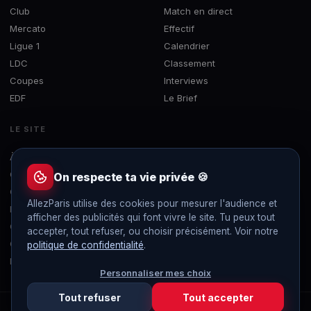
Club
Match en direct
Mercato
Effectif
Ligue 1
Calendrier
LDC
Classement
Coupes
Interviews
EDF
Le Brief
LE SITE
À propos
Concours
On respecte ta vie privée 🍪
Contact
AllezParis utilise des cookies pour mesurer l'audience et
Mentions légales
afficher des publicités qui font vivre le site. Tu peux tout
Confidentialité
accepter, tout refuser, ou choisir précisément. Voir notre
Gérer les cookies
politique de confidentialité
.
Flux RSS
Personnaliser mes choix
Tout refuser
Tout accepter
© 2019-2026 AllezParis — Tous droits réservés