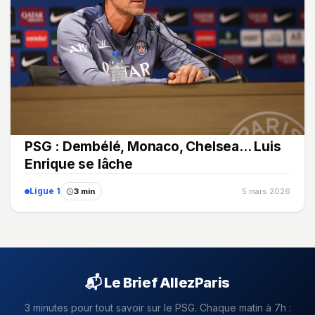
PSG : Dembélé, Monaco, Chelsea... Luis
Enrique se lâche
Ligue 1
3 min
5 mars 2026
📬 Le Brief AllezParis
3 minutes pour tout savoir sur le PSG. Chaque matin à 7h :