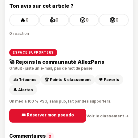
Ton avis sur cet article ?
🔥
👍
😮
😡
0
0
0
0
0
réaction
ESPACE SUPPORTERS
🚀 Rejoins la communauté AllezParis
Gratuit · juste un e-mail, pas de mot de passe
✍️ Tribunes
🏆 Points & classement
❤️ Favoris
🔔 Alertes
Un média 100 % PSG, sans pub, fait par des supporters.
🎟️ Réserver mon pseudo
Voir le classement →
Commentaires
0