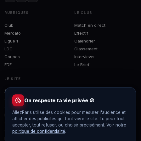
RUBRIQUES
LE CLUB
Club
Match en direct
Mercato
Effectif
Ligue 1
Calendrier
LDC
Classement
Coupes
Interviews
EDF
Le Brief
LE SITE
À propos
Concours
On respecte ta vie privée 🍪
Contact
AllezParis utilise des cookies pour mesurer l'audience et
Mentions légales
afficher des publicités qui font vivre le site. Tu peux tout
Confidentialité
accepter, tout refuser, ou choisir précisément. Voir notre
Gérer les cookies
politique de confidentialité
.
Flux RSS