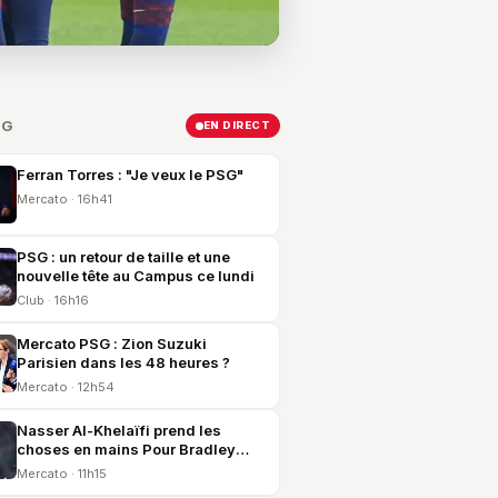
SG
EN DIRECT
Ferran Torres : "Je veux le PSG"
Mercato · 16h41
PSG : un retour de taille et une
nouvelle tête au Campus ce lundi
Club · 16h16
Mercato PSG : Zion Suzuki
Parisien dans les 48 heures ?
Mercato · 12h54
Nasser Al-Khelaïfi prend les
choses en mains Pour Bradley
Barcola !
Mercato · 11h15