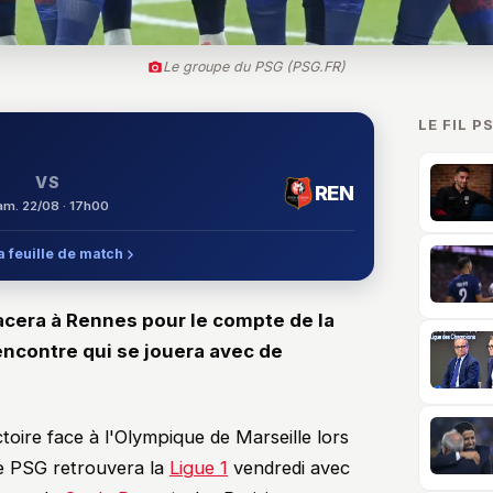
Le groupe du PSG (PSG.FR)
LE FIL P
VS
REN
am. 22/08 · 17h00
la feuille de match
acera à Rennes pour le compte de la
encontre qui se jouera avec de
toire face à l'Olympique de Marseille lors
le PSG retrouvera la
Ligue 1
vendredi avec