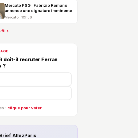
Mercato PSG : Fabrizio Romano
annonce une signature imminente
Mercato · 10h36
 fil
DAGE
 doit-il recruter Ferran
s ?
es ·
clique pour voter
Brief AllezParis