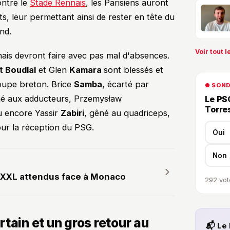
ntre le
Stade Rennais
, les Parisiens auront
s, leur permettant ainsi de rester en tête du
nd.
Voir tout le
nnais devront faire avec pas mal d'absences.
t Boudlal
et Glen
Kamara
sont blessés et
oupe breton. Brice
Samba
, écarté par
● SON
hé aux adducteurs, Przemysław
Le PSG
Torre
ou encore Yassir
Zabiri
, gêné au quadriceps,
our la réception du PSG.
Oui
Non
s XXL attendus face à Monaco
292
vot
tain et un gros retour au
📬 Le 