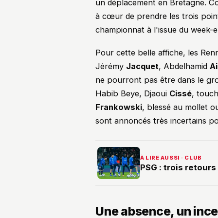
un déplacement en Bretagne. Co
à cœur de prendre les trois point
championnat à l'issue du week-e
Pour cette belle affiche, les Re
Jérémy
Jacquet
, Abdelhamid
Ai
ne pourront pas être dans le gr
Habib Beye, Djaoui
Cissé
, touc
Frankowski
, blessé au mollet 
sont annoncés très incertains p
À LIRE AUSSI · CLUB
PSG : trois retour
Une absence, un incer