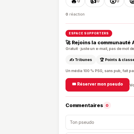
🔥
👍
😮

0
0
0
0
réaction
ESPACE SUPPORTERS
🚀 Rejoins la communauté 
Gratuit · juste un e-mail, pas de mot 
✍️ Tribunes
🏆 Points & clas
Un média 100 % PSG, sans pub, fait pa
🎟️ Réserver mon pseudo
Vo
Commentaires
0