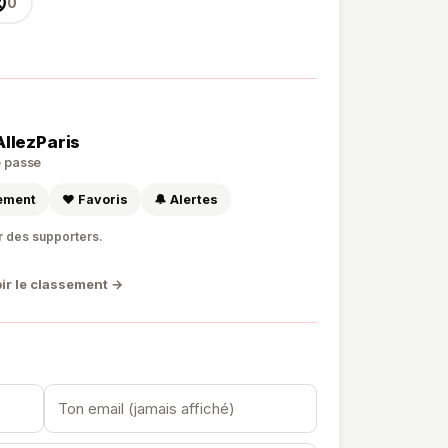

0
AllezParis
de passe
sement
❤️ Favoris
🔔 Alertes
r des supporters.
ir le classement →