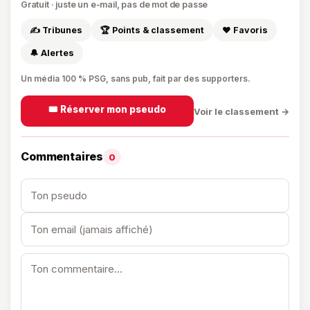
Gratuit · juste un e-mail, pas de mot de passe
✍️ Tribunes
🏆 Points & classement
❤️ Favoris
🔔 Alertes
Un média 100 % PSG, sans pub, fait par des supporters.
🎟️ Réserver mon pseudo
Voir le classement →
Commentaires
0