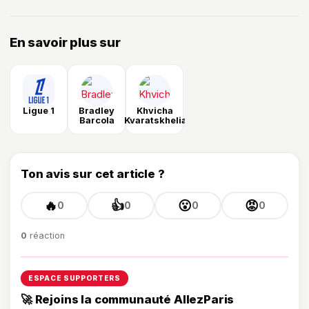
En savoir plus sur
Ligue 1
Bradley
Khvicha
Barcola
Kvaratskhelia
Ton avis sur cet article ?
🔥
👍
😮
😡
0
0
0
0
0
réaction
ESPACE SUPPORTERS
🚀 Rejoins la communauté AllezParis