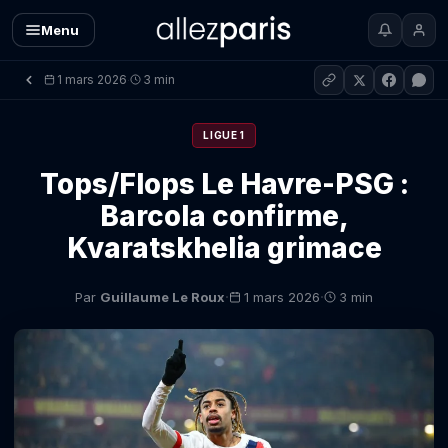
Menu
1 mars 2026
3 min
·
LIGUE 1
Tops/Flops Le Havre-PSG :
Barcola confirme,
Kvaratskhelia grimace
·
·
Par
Guillaume Le Roux
1 mars 2026
3 min