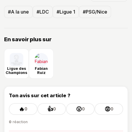
#A la une
#LDC
#Ligue 1
#PSG/Nice
En savoir plus sur
Ligue des
Fabian
Champions
Ruiz
Ton avis sur cet article ?
🔥
👍
😮
😡
0
0
0
0
0
réaction