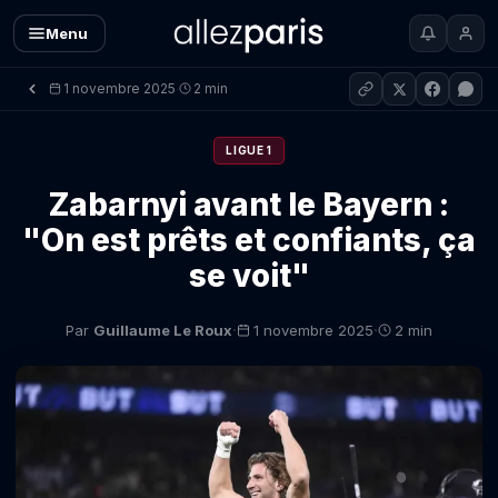
Menu
1 novembre 2025
2 min
·
LIGUE 1
Zabarnyi avant le Bayern :
"On est prêts et confiants, ça
se voit"
·
·
Par
Guillaume Le Roux
1 novembre 2025
2 min