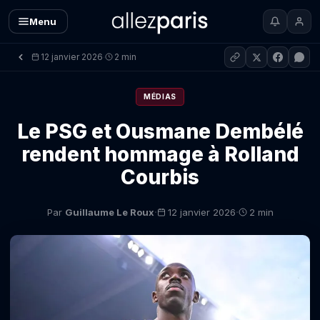
Menu
12 janvier 2026
2 min
·
MÉDIAS
Le PSG et Ousmane Dembélé
rendent hommage à Rolland
Courbis
·
·
Par
Guillaume Le Roux
12 janvier 2026
2 min