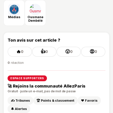
Médias
Ousmane
Dembélé
Ton avis sur cet article ?
🔥
👍
😮
😡
0
0
0
0
0
réaction
ESPACE SUPPORTERS
🚀 Rejoins la communauté AllezParis
Gratuit · juste un e-mail, pas de mot de passe
✍️ Tribunes
🏆 Points & classement
❤️ Favoris
🔔 Alertes