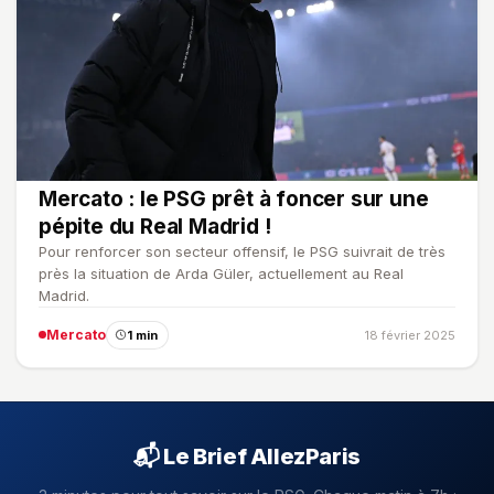
Mercato : le PSG prêt à foncer sur une
pépite du Real Madrid !
Pour renforcer son secteur offensif, le PSG suivrait de très
près la situation de Arda Güler, actuellement au Real
Madrid.
Mercato
1 min
18 février 2025
📬 Le Brief AllezParis