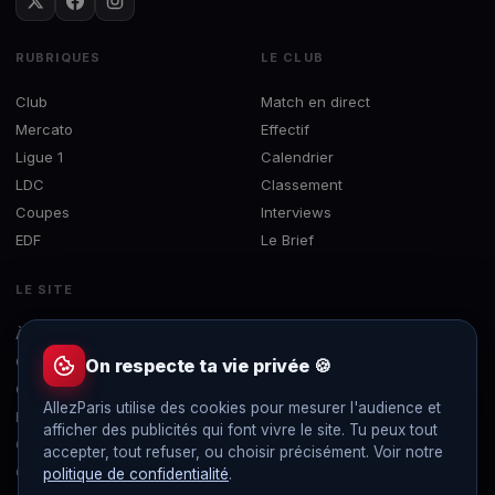
RUBRIQUES
LE CLUB
Club
Match en direct
Mercato
Effectif
Ligue 1
Calendrier
LDC
Classement
Coupes
Interviews
EDF
Le Brief
LE SITE
À propos
Concours
On respecte ta vie privée 🍪
Contact
AllezParis utilise des cookies pour mesurer l'audience et
Mentions légales
afficher des publicités qui font vivre le site. Tu peux tout
Confidentialité
accepter, tout refuser, ou choisir précisément. Voir notre
Gérer les cookies
politique de confidentialité
.