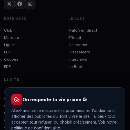
RUBRIQUES
LE CLUB
Club
Match en direct
Mercato
Effectif
Ligue 1
Calendrier
LDC
Classement
Coupes
Interviews
EDF
Le Brief
LE SITE
À propos
Concours
On respecte ta vie privée 🍪
Contact
AllezParis utilise des cookies pour mesurer l'audience et
Mentions légales
afficher des publicités qui font vivre le site. Tu peux tout
Confidentialité
accepter, tout refuser, ou choisir précisément. Voir notre
Gérer les cookies
politique de confidentialité
.