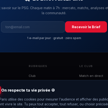
t savoir sur le PSG. Chaque matin à 7h : mercato, matchs, analyses et
la communauté.
Recevoir le Brief
1 e-mail par jour · gratuit · zéro spam
RUBRIQUES
LE CLUB
Club
Match en direct
Mercato
Effectif
 du
Ligue 1
Calendrier
On respecte ta vie privée 🍪
e
LDC
Classement
to,
Paris utilise des cookies pour mesurer l'audience et afficher des public
Coupes
Interviews
ont vivre le site. Tu peux tout accepter, tout refuser, ou choisir précis
EDF
Le Brief