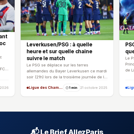
ant
hoc
Leverkusen/PSG : à quelle
PSG
heure et sur quelle chaine
que
rc
suivre le match
Le P
Prin
Le PSG se déplace sur les terres
 FC
de L
allemandes du Bayer Leverkusen ce mardi
d'en
soir (21h) lors de la troisième journée de la
Ligue des champions.…
Ligue des Champions
Lig
r 2026
1 min
21 octobre 2025
📬 Le Brief AllezParis