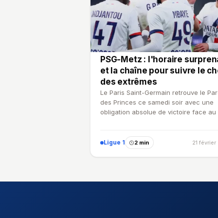
PSG-Metz : l'horaire surpren
et la chaîne pour suivre le c
des extrêmes
Le Paris Saint-Germain retrouve le Pa
des Princes ce samedi soir avec une
obligation absolue de victoire face au
Metz. Entre une équip…
Ligue 1
2 min
21 févrie