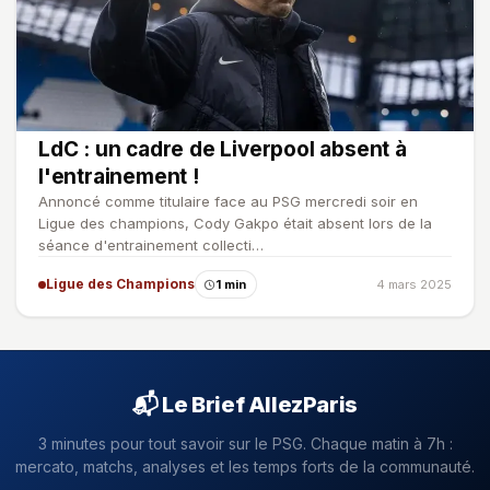
LdC : un cadre de Liverpool absent à
l'entrainement !
Annoncé comme titulaire face au PSG mercredi soir en
Ligue des champions, Cody Gakpo était absent lors de la
séance d'entrainement collecti…
Ligue des Champions
1 min
4 mars 2025
📬 Le Brief AllezParis
3 minutes pour tout savoir sur le PSG. Chaque matin à 7h :
mercato, matchs, analyses et les temps forts de la communauté.