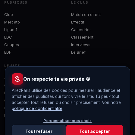
RUBRIQUES
LE CLUB
Club
Match en direct
Mercato
Effectif
Ligue 1
Calendrier
LDC
Classement
Coupes
Interviews
EDF
Le Brief
LE SITE
À propos
On respecte ta vie privée 🍪
Contact
AllezParis utilise des cookies pour mesurer l'audience et
Mentions légales
afficher des publicités qui font vivre le site. Tu peux tout
Confidentialité
accepter, tout refuser, ou choisir précisément. Voir notre
Gérer les cookies
politique de confidentialité
.
Flux RSS
Personnaliser mes choix
Tout refuser
Tout accepter