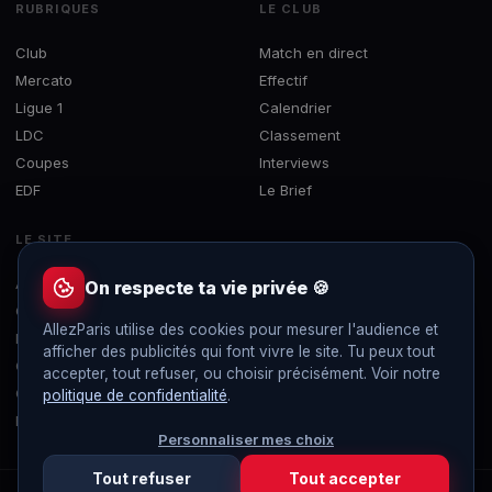
RUBRIQUES
LE CLUB
Club
Match en direct
Mercato
Effectif
Ligue 1
Calendrier
LDC
Classement
Coupes
Interviews
EDF
Le Brief
LE SITE
À propos
On respecte ta vie privée 🍪
Contact
AllezParis utilise des cookies pour mesurer l'audience et
Mentions légales
afficher des publicités qui font vivre le site. Tu peux tout
Confidentialité
accepter, tout refuser, ou choisir précisément. Voir notre
Gérer les cookies
politique de confidentialité
.
Flux RSS
Personnaliser mes choix
Tout refuser
Tout accepter