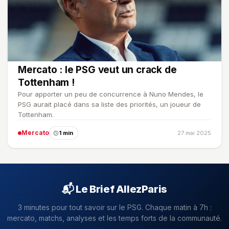
Mercato : le PSG veut un crack de
Tottenham !
Pour apporter un peu de concurrence à Nuno Mendes, le
PSG aurait placé dans sa liste des priorités, un joueur de
Tottenham.
Mercato
1 min
27 mai 2025
📬 Le Brief AllezParis
3 minutes pour tout savoir sur le PSG. Chaque matin à 7h :
mercato, matchs, analyses et les temps forts de la communauté.