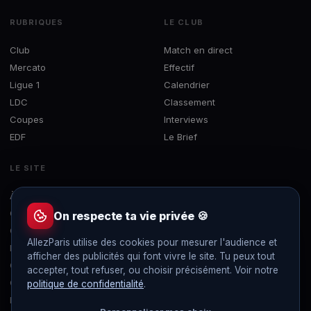
RUBRIQUES
LE CLUB
Club
Match en direct
Mercato
Effectif
Ligue 1
Calendrier
LDC
Classement
Coupes
Interviews
EDF
Le Brief
LE SITE
À propos
Concours
On respecte ta vie privée 🍪
Contact
AllezParis utilise des cookies pour mesurer l'audience et
Mentions légales
afficher des publicités qui font vivre le site. Tu peux tout
Confidentialité
accepter, tout refuser, ou choisir précisément. Voir notre
Gérer les cookies
politique de confidentialité
.
Flux RSS