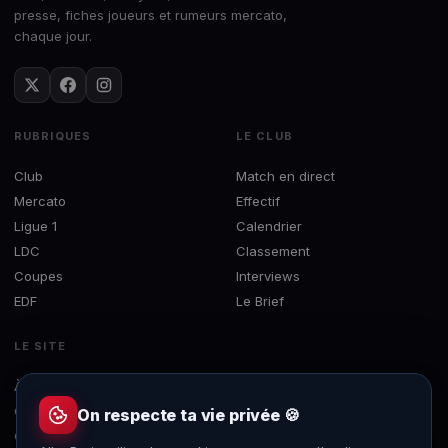
presse, fiches joueurs et rumeurs mercato,
chaque jour.
RUBRIQUES
LE CLUB
Club
Match en direct
Mercato
Effectif
Ligue 1
Calendrier
LDC
Classement
Coupes
Interviews
EDF
Le Brief
LE SITE
À propos
Concours
On respecte ta vie privée 🍪
Contact