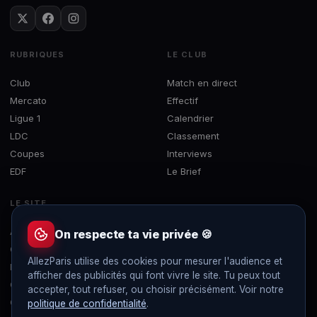
RUBRIQUES
LE CLUB
Club
Match en direct
Mercato
Effectif
Ligue 1
Calendrier
LDC
Classement
Coupes
Interviews
EDF
Le Brief
LE SITE
À propos
On respecte ta vie privée 🍪
Contact
AllezParis utilise des cookies pour mesurer l'audience et
Mentions légales
afficher des publicités qui font vivre le site. Tu peux tout
Confidentialité
accepter, tout refuser, ou choisir précisément. Voir notre
Gérer les cookies
politique de confidentialité
.