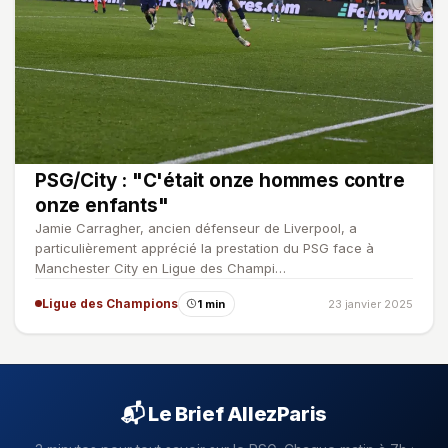
PSG/City : "C'était onze hommes contre
onze enfants"
Jamie Carragher, ancien défenseur de Liverpool, a
particulièrement apprécié la prestation du PSG face à
Manchester City en Ligue des Champi…
Ligue des Champions
1 min
23 janvier 2025
📬 Le Brief AllezParis