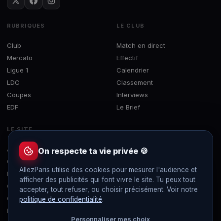
RUBRIQUES
LE CLUB
Club
Match en direct
Mercato
Effectif
Ligue 1
Calendrier
LDC
Classement
Coupes
Interviews
EDF
Le Brief
LE SITE
À propos
On respecte ta vie privée 🍪
Contact
AllezParis utilise des cookies pour mesurer l'audience et
Mentions légales
afficher des publicités qui font vivre le site. Tu peux tout
Confidentialité
accepter, tout refuser, ou choisir précisément. Voir notre
Gérer les cookies
politique de confidentialité
.
Flux RSS
Personnaliser mes choix