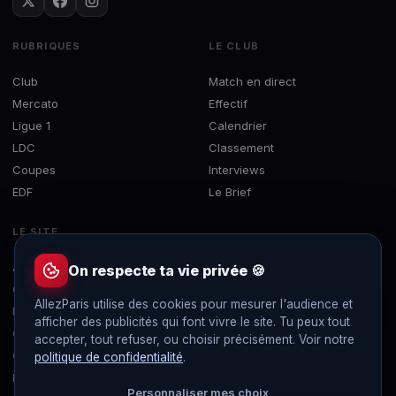
RUBRIQUES
LE CLUB
Club
Match en direct
Mercato
Effectif
Ligue 1
Calendrier
LDC
Classement
Coupes
Interviews
EDF
Le Brief
LE SITE
À propos
On respecte ta vie privée 🍪
Contact
AllezParis utilise des cookies pour mesurer l'audience et
Mentions légales
afficher des publicités qui font vivre le site. Tu peux tout
Confidentialité
accepter, tout refuser, ou choisir précisément. Voir notre
Gérer les cookies
politique de confidentialité
.
Flux RSS
Personnaliser mes choix