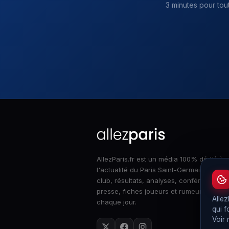
3 minutes pour tou
AllezParis.fr est un média 100% dédié à
l'actualité du Paris Saint-Germain : infos
club, résultats, analyses, conférences d
presse, fiches joueurs et rumeurs merca
Allez
chaque jour.
qui f
Voir