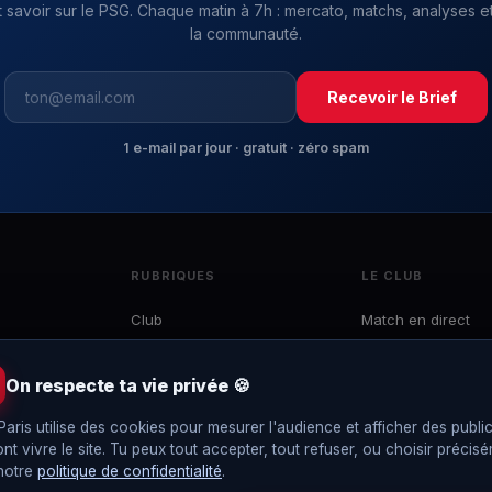
t savoir sur le PSG. Chaque matin à 7h : mercato, matchs, analyses et
la communauté.
Recevoir le Brief
1 e-mail par jour · gratuit · zéro spam
RUBRIQUES
LE CLUB
Club
Match en direct
Mercato
Effectif
 du
Ligue 1
Calendrier
On respecte ta vie privée 🍪
e
LDC
Classement
to,
Paris utilise des cookies pour mesurer l'audience et afficher des public
Coupes
Interviews
ont vivre le site. Tu peux tout accepter, tout refuser, ou choisir précis
EDF
Le Brief
 notre
politique de confidentialité
.