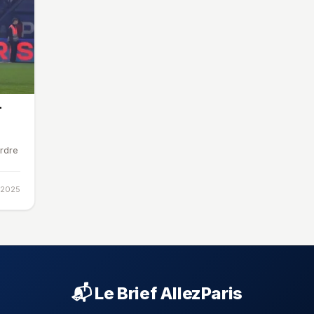
L
erdre
n 2025
📬 Le Brief AllezParis