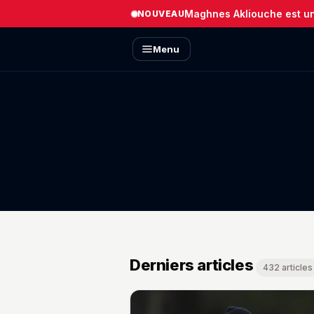
Maghnes Akliouche est un 
NOUVEAU
Menu
Derniers articles
432 articles