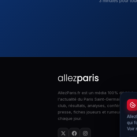
3 minutes pour tou
AllezParis.fr est un média 100% dédié à
l'actualité du Paris Saint-Germain : infos
club, résultats, analyses, conférences d
presse, fiches joueurs et rumeurs merca
Allez
chaque jour.
qui f
Voir