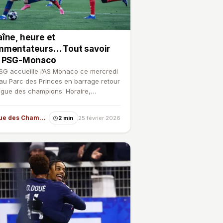
îne, heure et
mmentateurs… Tout savoir
r PSG-Monaco
SG accueille l’AS Monaco ce mercredi
 au Parc des Princes en barrage retour
igue des champions. Horaire,
usion, commentateu…
Ligue des Champions
2 min
25 février 2026