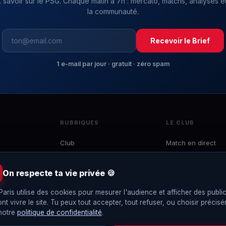
t savoir sur le PSG. Chaque matin à 7h : mercato, matchs, analyses et
la communauté.
Recevoir le Brief
1 e-mail par jour · gratuit · zéro spam
RUBRIQUES
LE CLUB
Club
Match en direct
Mercato
Effectif
 du
Ligue 1
Calendrier
On respecte ta vie privée 🍪
e
LDC
Classement
to,
Paris utilise des cookies pour mesurer l'audience et afficher des public
Coupes
Interviews
ont vivre le site. Tu peux tout accepter, tout refuser, ou choisir précis
EDF
Le Brief
 notre
politique de confidentialité
.