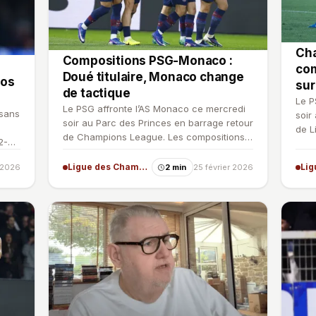
Cha
Compositions PSG-Monaco :
co
Doué titulaire, Monaco change
hos
su
de tactique
Le P
Le PSG affronte l’AS Monaco ce mercredi
 sans
soir
soir au Parc des Princes en barrage retour
de L
de Champions League. Les compositions
-2).
diff
officielles sont t…
Ligue des Champions
r 2026
2 min
25 février 2026