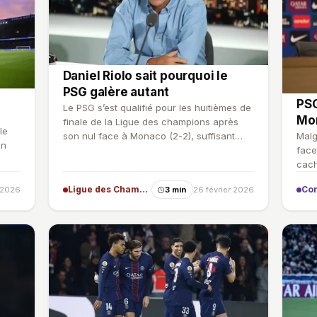
Daniel Riolo sait pourquoi le
PSG galère autant
PSG
Le PSG s’est qualifié pour les huitièmes de
Mo
finale de la Ligue des champions après
le
son nul face à Monaco (2-2), suffisant
Malg
on
grâce au succès d…
face
cach
final
Ligue des Champions
r 2026
3 min
26 février 2026