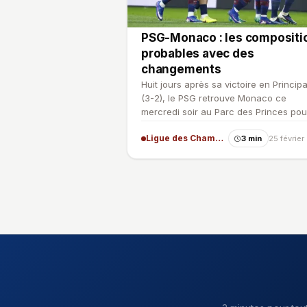
PSG-Monaco : les compositi
probables avec des
changements
Huit jours après sa victoire en Princip
(3-2), le PSG retrouve Monaco ce
mercredi soir au Parc des Princes pou
valider son ticket en L…
Ligue des Champions
3 min
25 févrie