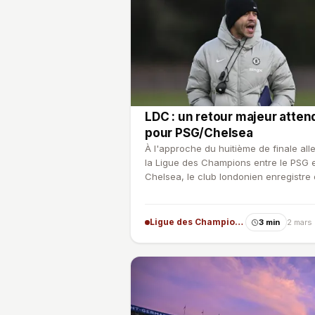
LDC : un retour majeur atten
pour PSG/Chelsea
À l'approche du huitième de finale all
la Ligue des Champions entre le PSG 
Chelsea, le club londonien enregistre
retours de poi…
Ligue des Champions
3 min
2 mars