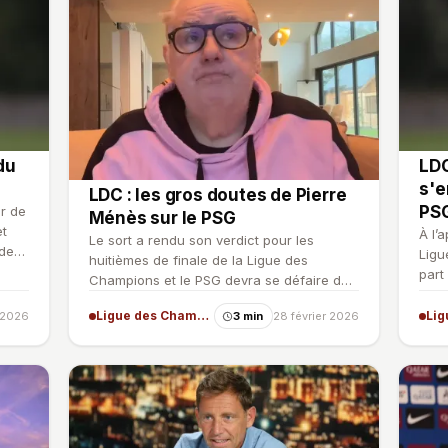
du
LDC
s'e
LDC : les gros doutes de Pierre
PS
er de
Ménès sur le PSG
et
À l’
Le sort a rendu son verdict pour les
 des
Ligu
huitièmes de finale de la Ligue des
part
Champions et le PSG devra se défaire de
admi
Chelsea pour poursuivre so…
Ligue des Champions
 2026
3 min
28 février 2026