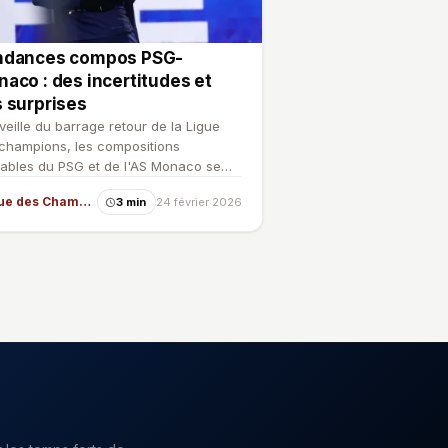
ndances compos PSG-
aco : des incertitudes et
 surprises
 veille du barrage retour de la Ligue
champions, les compositions
ables du PSG et de l'AS Monaco se
inent malgré plusieurs …
Ligue des Champions
3 min
24 février 2026