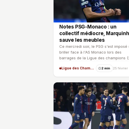
Notes PSG-Monaco : un
collectif médiocre, Marquin
sauve les meubles
Ce mercredi soir, le PSG s'est imposé
briller face à l'AS Monaco lors des
barrages de la Ligue des champions (2
Une prestation col…
Ligue des Champions
2 min
25 févrie