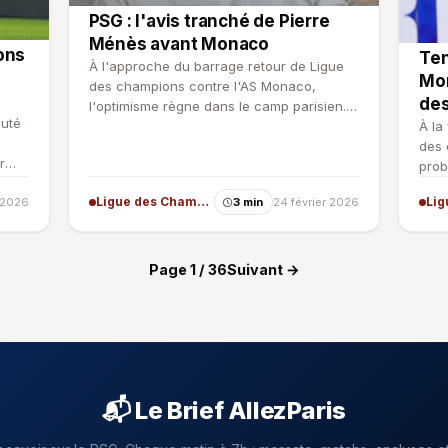
PSG : l'avis tranché de Pierre
Ménès avant Monaco
ons
Te
À l'approche du barrage retour de Ligue
Mon
des champions contre l'AS Monaco,
des
l'optimisme règne dans le camp parisien.
auté
Pierre Ménès, s'expriman…
À la
des 
r
prob
dess
Ligue des Champions
r 2026
3 min
24 février 2026
Page 1 / 36
Suivant →
📬 Le Brief AllezParis