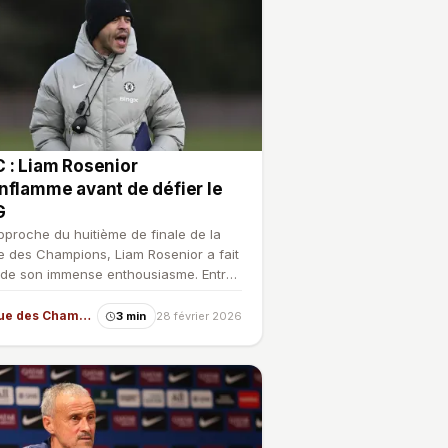
 : Liam Rosenior
nflamme avant de défier le
G
approche du huitième de finale de la
e des Champions, Liam Rosenior a fait
 de son immense enthousiasme. Entre
ration pour …
Ligue des Champions
3 min
28 février 2026