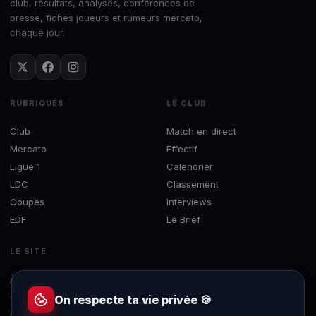
club, résultats, analyses, conférences de
presse, fiches joueurs et rumeurs mercato,
chaque jour.
RUBRIQUES
LE CLUB
Club
Match en direct
Mercato
Effectif
Ligue 1
Calendrier
LDC
Classement
Coupes
Interviews
EDF
Le Brief
LE SITE
À propos
Concours
On respecte ta vie privée 🍪
Contact