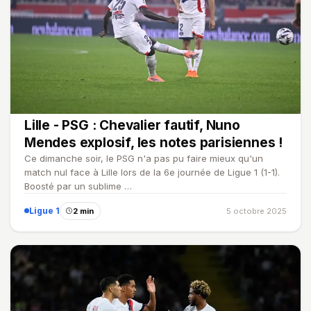
Lille - PSG : Chevalier fautif, Nuno
Mendes explosif, les notes parisiennes !
Ce dimanche soir, le PSG n'a pas pu faire mieux qu'un
match nul face à Lille lors de la 6e journée de Ligue 1 (1-1).
Boosté par un sublime …
Ligue 1
2 min
5 octobre 2025