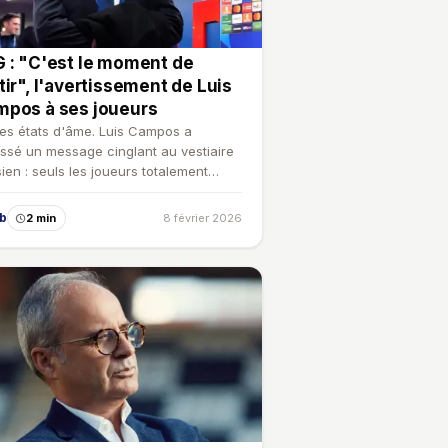
 : "C'est le moment de
tir", l'avertissement de Luis
pos à ses joueurs
 les états d'âme. Luis Campos a
ssé un message cinglant au vestiaire
sien : seuls les joueurs totalement
stis dans le proje…
ub
2 min
8 février 2026