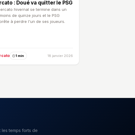
cato : Doué va quitter le PSG
ercato hivernal se termine dans un
moins de quinze jours et le PSG
prête à perdre l'un de ses joueurs.
rcato
1 min
18 janvier 2026
 les temps forts de