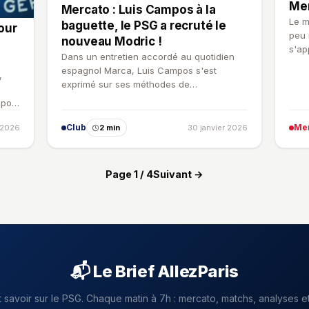
Mer
Mercato : Luis Campos à la
Le m
baguette, le PSG a recruté le
our
peu 
nouveau Modric !
s'ap
Dans un entretien accordé au quotidien
espagnol Marca, Luis Campos s'est
,
exprimé sur ses méthodes de
recrutement, lui qui avait ramené Luka…
mpos
Club
Me
 2026
2 min
30 janvier 2026
Page 1 / 4
Suivant →
📬 Le Brief AllezParis
t savoir sur le PSG. Chaque matin à 7h : mercato, matchs, analyses et