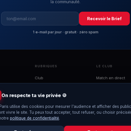
la communauté.
Recevoir le Brief
1 e-mail par jour · gratuit · zéro spam
RUBRIQUES
LE CLUB
Club
Match en direct
Mercato
Effectif
 du
Ligue 1
Calendrier
On respecte ta vie privée 🍪
e
LDC
Classement
to,
Paris utilise des cookies pour mesurer l'audience et afficher des public
Coupes
Interviews
ont vivre le site. Tu peux tout accepter, tout refuser, ou choisir précis
EDF
Le Brief
 notre
politique de confidentialité
.