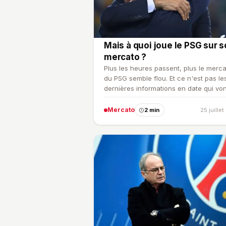
Mais à quoi joue le PSG sur 
mercato ?
Plus les heures passent, plus le merc
du PSG semble flou. Et ce n'est pas le
dernières informations en date qui von
rassurer les fans …
Mercato
2 min
25 juille