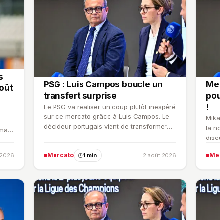
s
PSG : Luis Campos boucle un
Mer
août
transfert surprise
pou
!
Le PSG va réaliser un coup plutôt inespéré
sur ce mercato grâce à Luis Campos. Le
Mika
décideur portugais vient de transformer
la n
mais
un prêt en transf…
disc
s'in
Mercato
Me
 2026
1 min
2 août 2026