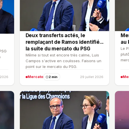
Deux transferts actés, le
Mer
remplaçant de Ramos identifié...
au 
la suite du mercato du PSG
Le P
 PSG
plut
Même si tout est encore très calme, Luis
à
merc
Campos s'active en coulisses. Faisons un
disc
point sur le mercato du PSG.
Mercato
Me
t 2026
2 min
29 juillet 2026