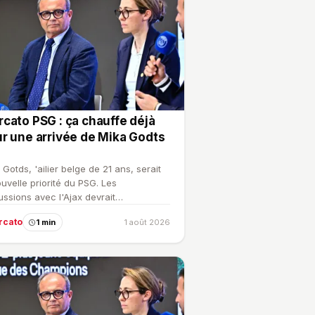
cato PSG : ça chauffe déjà
r une arrivée de Mika Godts
 Gotds, 'ailier belge de 21 ans, serait
ouvelle priorité du PSG. Les
ussions avec l'Ajax devrait
tensifier. Alors que Maghn…
rcato
1 min
1 août 2026