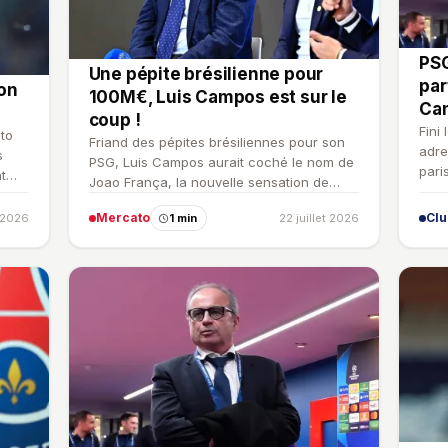
PSG
Une pépite brésilienne pour
par
son
100M€, Luis Campos est sur le
Cam
coup !
Fini
ato
Friand des pépites brésiliennes pour son
adre
s
PSG, Luis Campos aurait coché le nom de
pari
t
Joao França, la nouvelle sensation de
inve
Palmeiras. Une piste…
Mercato
Cl
t 2026
1 min
22 juillet 2026