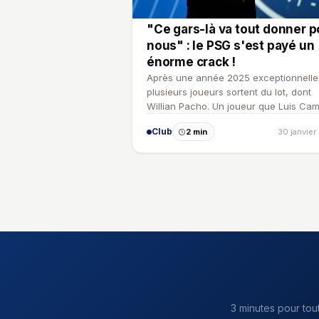
"Ce gars-là va tout donner p
nous" : le PSG s'est payé un
énorme crack !
Après une année 2025 exceptionnelle
plusieurs joueurs sortent du lot, dont
Willian Pacho. Un joueur que Luis Ca
est allé chercher lui-…
Club
2 min
30 janvier
3 minutes pour tou