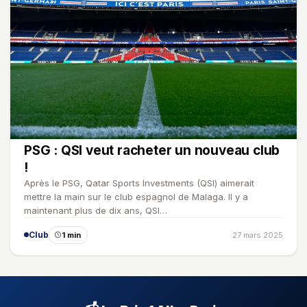
PSG : QSI veut racheter un nouveau club
!
Après le PSG, Qatar Sports Investments (QSI) aimerait
mettre la main sur le club espagnol de Malaga. Il y a
maintenant plus de dix ans, QSI…
Club
1 min
27 mars 2025