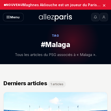
×
Maghnes Akliouche est un joueur du Paris Saint-Germain (Officiel)
NOUVEAU
Menu
TAG
#Malaga
Tous les articles du PSG associés à « Malaga ».
Derniers articles
1 articles