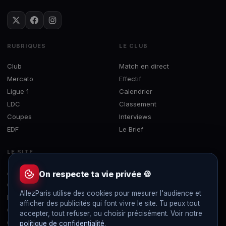
RUBRIQUES
LE CLUB
Club
Match en direct
Mercato
Effectif
Ligue 1
Calendrier
LDC
Classement
Coupes
Interviews
EDF
Le Brief
LE SITE
À propos
On respecte ta vie privée 🍪
Contact
AllezParis utilise des cookies pour mesurer l'audience et
Mentions légales
afficher des publicités qui font vivre le site. Tu peux tout
Confidentialité
accepter, tout refuser, ou choisir précisément. Voir notre
Gérer les cookies
politique de confidentialité
.