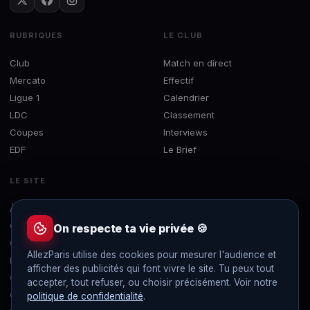
RUBRIQUES
LE CLUB
Club
Match en direct
Mercato
Effectif
Ligue 1
Calendrier
LDC
Classement
Coupes
Interviews
EDF
Le Brief
LE SITE
À propos
Concours
On respecte ta vie privée 🍪
Contact
AllezParis utilise des cookies pour mesurer l'audience et
Mentions légales
afficher des publicités qui font vivre le site. Tu peux tout
Confidentialité
accepter, tout refuser, ou choisir précisément. Voir notre
Gérer les cookies
politique de confidentialité
.