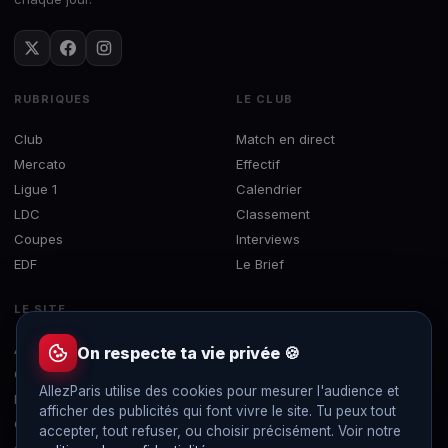
RUBRIQUES
LE CLUB
Club
Match en direct
Mercato
Effectif
Ligue 1
Calendrier
LDC
Classement
Coupes
Interviews
EDF
Le Brief
LE SITE
À propos
On respecte ta vie privée 🍪
Contact
AllezParis utilise des cookies pour mesurer l'audience et
Mentions légales
afficher des publicités qui font vivre le site. Tu peux tout
Confidentialité
accepter, tout refuser, ou choisir précisément. Voir notre