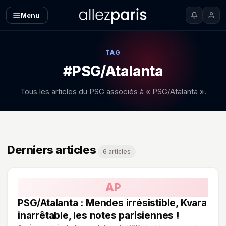
Menu
TAG
#PSG/Atalanta
Tous les articles du PSG associés à « PSG/Atalanta ».
Derniers articles
6 articles
AP
PSG/Atalanta : Mendes irrésistible, Kvara
inarrêtable, les notes parisiennes !