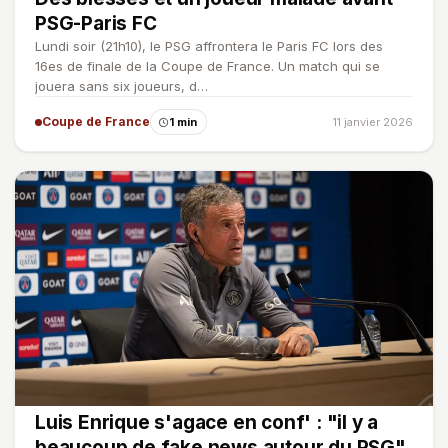
PSG-Paris FC
Lundi soir (21h10), le PSG affrontera le Paris FC lors des
16es de finale de la Coupe de France. Un match qui se
jouera sans six joueurs, d…
Coupe de France
1 min
11 janvier 2026
Luis Enrique s'agace en conf' : "il y a
beaucoup de fake news autour du PSG"