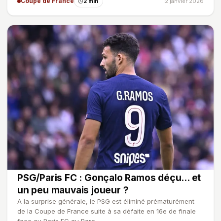
Coupe de France
2 min
12 janvier 2026
PSG/Paris FC : Gonçalo Ramos déçu... et
un peu mauvais joueur ?
A la surprise générale, le PSG est éliminé prématurément
de la Coupe de France suite à sa défaite en 16e de finale
face au Paris FC au Parc…