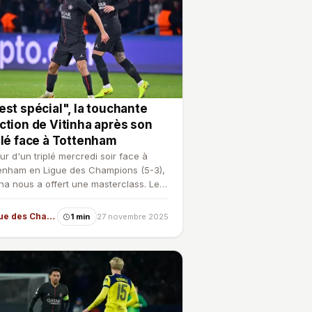
est spécial", la touchante
ction de Vitinha après son
plé face à Tottenham
ur d'un triplé mercredi soir face à
enham en Ligue des Champions (5-3),
nha nous a offert une masterclass. Le
eu de terrain…
Ligue des Champions
1 min
27 novembre 2025