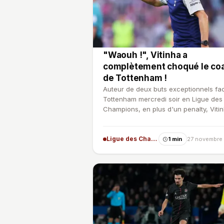
"Waouh !", Vitinha a
complètement choqué le co
de Tottenham !
Auteur de deux buts exceptionnels fa
Tottenham mercredi soir en Ligue des
Champions, en plus d'un penalty, Viti
ébloui le Parc des…
Ligue des Champions
1 min
27 novembre