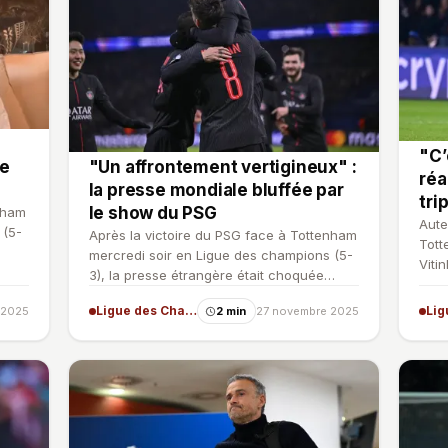
"C’
de
"Un affrontement vertigineux" :
réa
la presse mondiale bluffée par
tri
le show du PSG
nham
Aute
 (5-
Après la victoire du PSG face à Tottenham
Tott
mercredi soir en Ligue des champions (5-
Viti
3), la presse étrangère était choquée
mili
devant la nouvelle …
Ligue des Champions
 2025
2 min
27 novembre 2025