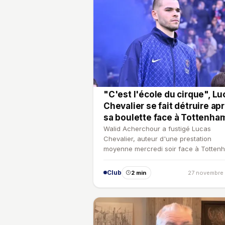
"C'est l'école du cirque", Lu
Chevalier se fait détruire ap
sa boulette face à Tottenha
Walid Acherchour a fustigé Lucas
Chevalier, auteur d'une prestation
moyenne mercredi soir face à Totten
en Ligue des champions.
Club
2 min
27 novembre