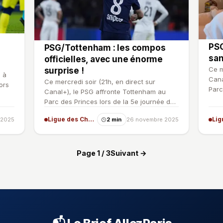
PSG
PSG/Tottenham : les compos
san
officielles, avec une énorme
Ce m
surprise !
 à
Cana
Ce mercredi soir (21h, en direct sur
ors
Parc
Canal+), le PSG affronte Tottenham au
Ligu
Parc des Princes lors de la 5e journée de
la Ligue des Champions…
Ligue des Champions
 2025
2 min
26 novembre 2025
Page 1 / 3
Suivant →