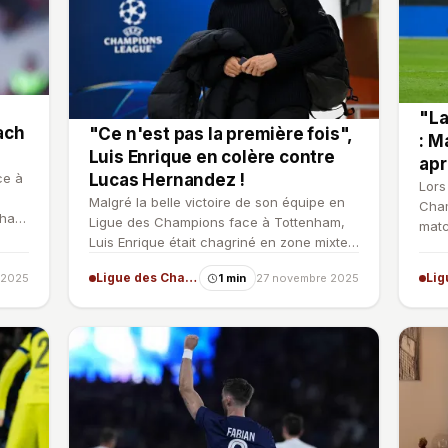
"La
ach
"Ce n'est pas la première fois",
: M
Luis Enrique en colère contre
ap
ce à
Lucas Hernandez !
Lors
Malgré la belle victoire de son équipe en
Cham
nha a
Ligue des Champions face à Tottenham,
matc
Luis Enrique était chagriné en zone mixte.
3). 
Le coach du PSG …
Ligue des Champions
 2025
1 min
27 novembre 2025