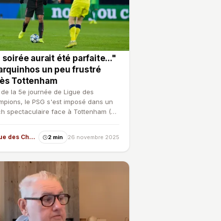
 soirée aurait été parfaite..."
arquinhos un peu frustré
rès Tottenham
 de la 5e journée de Ligue des
pions, le PSG s'est imposé dans un
h spectaculaire face à Tottenham (5-
Une satisfaction pour…
Ligue des Champions
2 min
26 novembre 2025