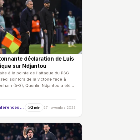
tonnante déclaration de Luis
ique sur Ndjantou
laire à la pointe de l'attaque du PSG
redi soir lors de la victoire face à
enham (5-3), Quentin Ndjantou a été
teur d'une p…
Conférences de presse
2 min
27 novembre 2025