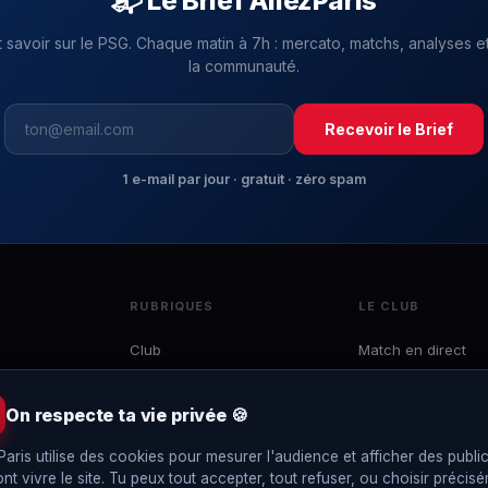
📬 Le Brief AllezParis
t savoir sur le PSG. Chaque matin à 7h : mercato, matchs, analyses et
la communauté.
Recevoir le Brief
1 e-mail par jour · gratuit · zéro spam
RUBRIQUES
LE CLUB
Club
Match en direct
Mercato
Effectif
 du
Ligue 1
Calendrier
On respecte ta vie privée 🍪
e
LDC
Classement
to,
Paris utilise des cookies pour mesurer l'audience et afficher des public
Coupes
Interviews
ont vivre le site. Tu peux tout accepter, tout refuser, ou choisir précis
EDF
Le Brief