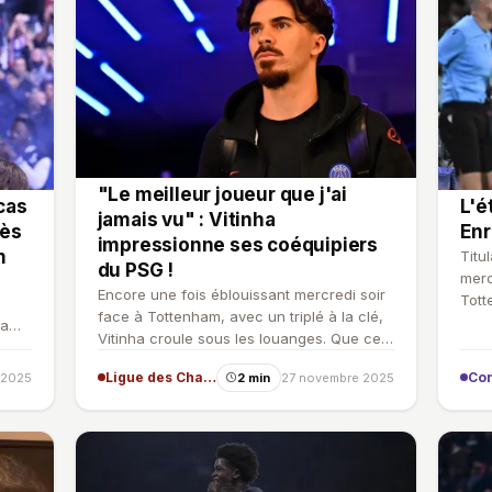
"Le meilleur joueur que j'ai
cas
L'é
jamais vu" : Vitinha
rès
Enr
impressionne ses coéquipiers
m
Titu
du PSG !
merc
Encore une fois éblouissant mercredi soir
Tott
face à Tottenham, avec un triplé à la clé,
l'au
ham
Vitinha croule sous les louanges. Que ce
soit chez ses…
Ligue des Champions
 2025
2 min
27 novembre 2025