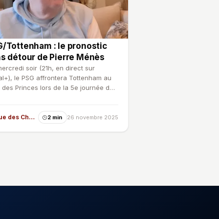
/Tottenham : le pronostic
s détour de Pierre Ménès
ercredi soir (21h, en direct sur
l+), le PSG affrontera Tottenham au
 des Princes lors de la 5e journée de
e des Champions.…
Ligue des Champions
2 min
26 novembre 2025