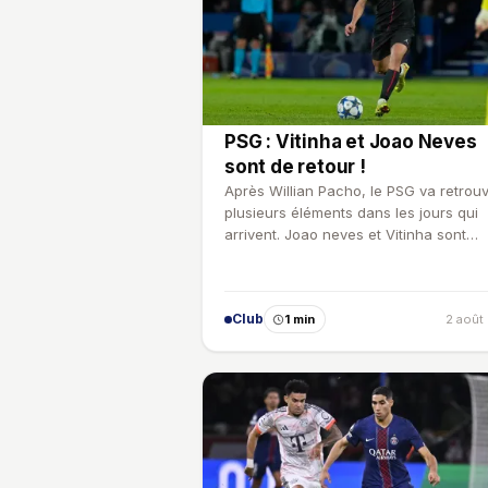
PSG : Vitinha et Joao Neves
sont de retour !
Après Willian Pacho, le PSG va retrou
plusieurs éléments dans les jours qui
arrivent. Joao neves et Vitinha sont
d'ailleurs de retour su…
Club
1 min
2 août