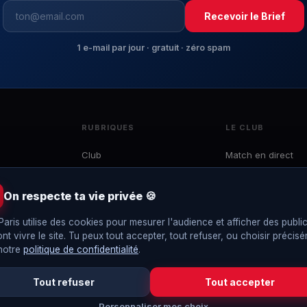
Recevoir le Brief
1 e-mail par jour · gratuit · zéro spam
RUBRIQUES
LE CLUB
Club
Match en direct
Mercato
Effectif
 du
Ligue 1
Calendrier
On respecte ta vie privée 🍪
e
LDC
Classement
to,
Paris utilise des cookies pour mesurer l'audience et afficher des public
Coupes
Interviews
ont vivre le site. Tu peux tout accepter, tout refuser, ou choisir précis
EDF
Le Brief
 notre
politique de confidentialité
.
Tout refuser
Tout accepter
Personnaliser mes choix