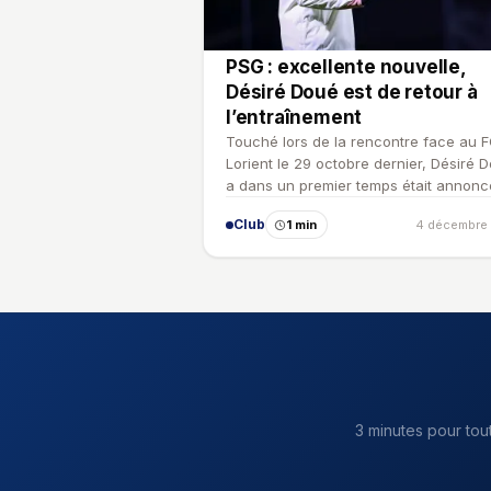
PSG : excellente nouvelle,
Désiré Doué est de retour à
l’entraînement
Touché lors de la rencontre face au 
Lorient le 29 octobre dernier, Désiré 
a dans un premier temps était annonc
absent jusqu'à l'an…
Club
1 min
4 décembre
3 minutes pour tou