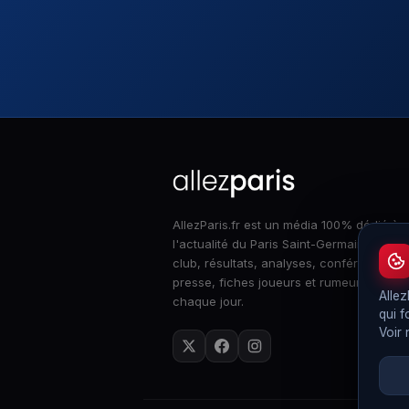
AllezParis.fr est un média 100% dédié à
l'actualité du Paris Saint-Germain : infos
club, résultats, analyses, conférences d
presse, fiches joueurs et rumeurs merca
Allez
chaque jour.
qui f
Voir