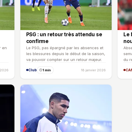
PSG : un retour très attendu se
Le 
confirme
nou
r en
Le PSG, pas épargné par les absences et
Abse
les blessures depuis le début de la saison,
sema
va pouvoir compter sur un retour majeur.
du r
la C
Club
CA
r 2026
1 min
18 janvier 2026