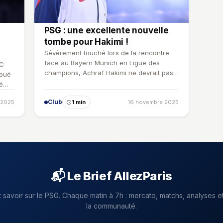
PSG : une excellente nouvelle
tombe pour Hakimi !
Sévèrement touché lors de la rencontre
face au Bayern Munich en Ligue des
FC
champions, Achraf Hakimi ne devrait pas
Doué
revenir avant plusieurs s…
é
Club
 2025
1 min
16 novembre 2025
📬 Le Brief AllezParis
t savoir sur le PSG. Chaque matin à 7h : mercato, matchs, analyses et
la communauté.