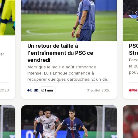
Un retour de taille à
PSG
l'entraînement du PSG ce
Str
ver
vendredi
Face
la 2
Alors que le mois d'août s'annonce
pouv
intense, Luis Enrique commence à
récupérer quelques cartouches. Et un de
ses tauliers était de retour ce…
Club
Me
 2026
1 min
31 juillet 2026