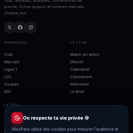
club, résultats, analyses, conférences de
presse, fiches joueurs et rumeurs mercato,
chaque jour.
RUBRIQUES
LE CLUB
Club
Match en direct
Mercato
Effectif
Ligue 1
Calendrier
LDC
Classement
Coupes
Interviews
EDF
Le Brief
LE SITE
À propos
On respecte ta vie privée 🍪
Contact
AllezParis utilise des cookies pour mesurer l'audience et
Mentions légales