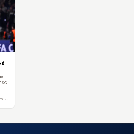
 à
ue
 PSG
 2025