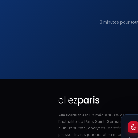
3 minutes pour tou
AllezParis.fr est un média 100% dédié à
l'actualité du Paris Saint-Germain : infos
club, résultats, analyses, conférences d
presse, fiches joueurs et rumeurs merca