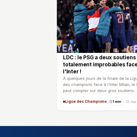
LDC : le PSG a deux soutiens
totalement improbables face
l'Inter !
À quelques jours de la finale de la Lig
des champions face à l'Inter Milan, le
peut compter sur deux gros soutiens.
Ligue des Champions
1 min
25 mai