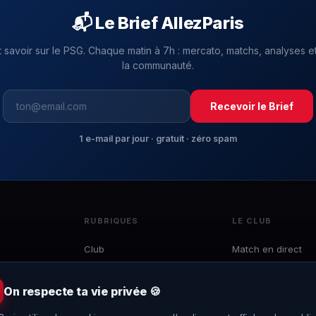
📬 Le Brief AllezParis
t savoir sur le PSG. Chaque matin à 7h : mercato, matchs, analyses et
la communauté.
Recevoir le Brief
1 e-mail par jour · gratuit · zéro spam
RUBRIQUES
LE CLUB
Club
Match en direct
Mercato
Effectif
 du
Ligue 1
Calendrier
On respecte ta vie privée 🍪
e
LDC
Classement
to,