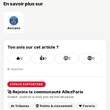
En savoir plus sur
Anciens
Ton avis sur cet article ?
🔥
👍
😮
😡
0
0
0
0
0
réaction
ESPACE SUPPORTERS
🚀 Rejoins la communauté AllezParis
Gratuit · juste un e-mail, pas de mot de passe
✍️ Tribunes
🏆 Points & classement
❤️ Favoris