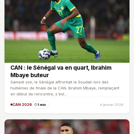
CAN : le Sénégal va en quart, Ibrahim
Mbaye buteur
Samedi soir, le Sénégal affrontait le Soudan lors des
huitièmes de finale de la CAN. Ibrahim Mbaye, remplaçant
en début de rencontre, s'est…
CAN 2026
1 min
4 janvier 2026