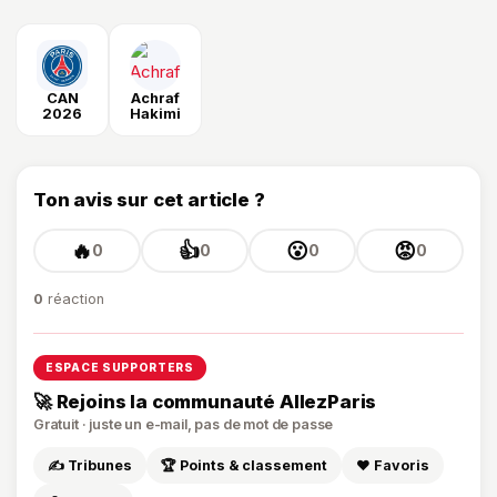
CAN
Achraf
2026
Hakimi
Ton avis sur cet article ?
🔥
👍
😮
😡
0
0
0
0
0
réaction
ESPACE SUPPORTERS
🚀 Rejoins la communauté AllezParis
Gratuit · juste un e-mail, pas de mot de passe
✍️ Tribunes
🏆 Points & classement
❤️ Favoris