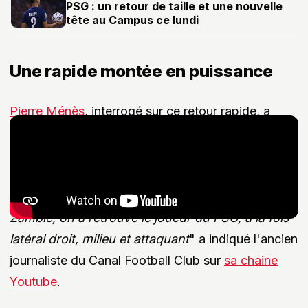
PSG : un retour de taille et une nouvelle
tête au Campus ce lundi
Une rapide montée en puissance
Pierre Ménès
, interrogé sur ce retour rapide, a
avoué être bluffé.
"Son retour est bluffant. Il a été
blessé deux mois avec une sérieuse entorse à la
cheville. Il aurait pu revenir handicapé, sur la
pointe des pieds... Mais pas du tout. Contre la
Zambie, on a retrouvé le joueur du PSG, à la fois
latéral droit, milieu et attaquant
" a indiqué l'ancien
journaliste du Canal Football Club sur
sa chaine
Youtube
.