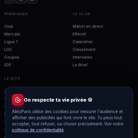
RUBRIQUES
LE CLUB
Club
Match en direct
Mercato
Effectif
Ligue 1
Calendrier
LDC
Classement
Coupes
Interviews
EDF
Le Brief
LE SITE
À propos
Concours
On respecte ta vie privée 🍪
Contact
AllezParis utilise des cookies pour mesurer l'audience et
Mentions légales
afficher des publicités qui font vivre le site. Tu peux tout
Confidentialité
accepter, tout refuser, ou choisir précisément. Voir notre
Gérer les cookies
politique de confidentialité
.
Flux RSS