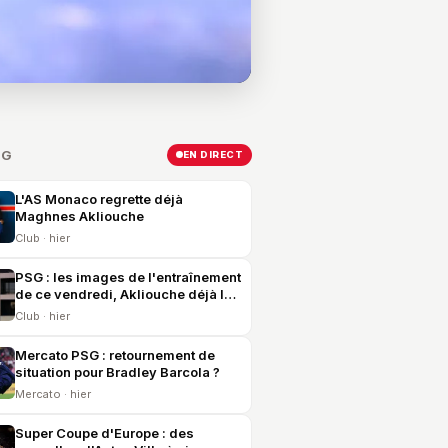
SG
EN DIRECT
L'AS Monaco regrette déjà
Maghnes Akliouche
Club · hier
PSG : les images de l'entraînement
de ce vendredi, Akliouche déjà là
et United en vue
Club · hier
Mercato PSG : retournement de
situation pour Bradley Barcola ?
Mercato · hier
Super Coupe d'Europe : des