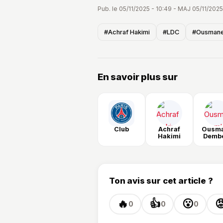
décidément un mois à part pour l
Pub. le 05/11/2025 - 10:49 - MAJ 05/11/2025
#Achraf Hakimi
#LDC
#Ousmane
En savoir plus sur
Club
Achraf
Ousm
Hakimi
Demb
Ton avis sur cet article ?