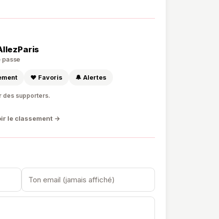

0
AllezParis
de passe
sement
❤️ Favoris
🔔 Alertes
r des supporters.
ir le classement →