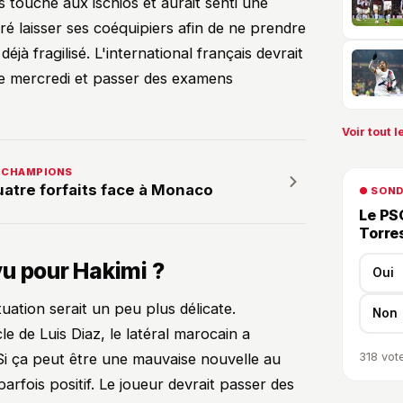
s touché aux ischios et aurait senti une
éré laisser ses coéquipiers afin de ne prendre
jà fragilisé. L'international français devrait
ce mercredi et passer des examens
Voir tout le
ES CHAMPIONS
atre forfaits face à Monaco
● SON
Le PSG
Torre
u pour Hakimi ?
Oui
ituation serait un peu plus délicate.
Non
 de Luis Diaz, le latéral marocain a
318
vote
Si ça peut être une mauvaise nouvelle au
arfois positif. Le joueur devrait passer des