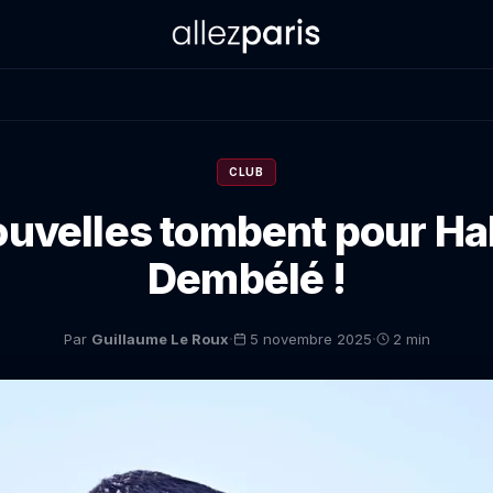
CLUB
uvelles tombent pour Ha
Dembélé !
·
·
Par
Guillaume Le Roux
5 novembre 2025
2 min