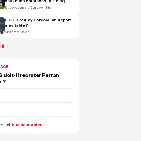
nouvelles d'Aston Villa à cinq
jours du PSG
Supercoupe d'Europe · hier
PSG : Bradley Barcola, un départ
inévitable ?
Mercato · hier
 fil
DAGE
 doit-il recruter Ferran
s ?
s ·
clique pour voter