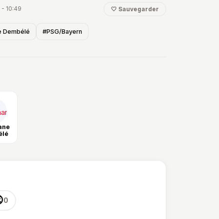
e club de la capitale.
 - 10:49
🤍 Sauvegarder
 Dembélé
#PSG/Bayern
ane
élé