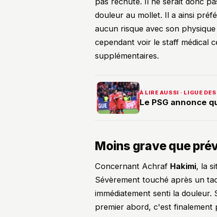
pas rechuté. Il ne serait donc pa
douleur au mollet. Il a ainsi préf
aucun risque avec son physique dé
cependant voir le staff médical 
supplémentaires.
À LIRE AUSSI · LIGUE D
Le PSG annonce qu
Moins grave que prév
Concernant Achraf
Hakimi
, la s
Sévèrement touché après un tacle
immédiatement senti la douleur. 
premier abord, c'est finalement p