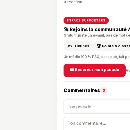
🔥
👍
😮

0
0
0
0
réaction
ESPACE SUPPORTERS
🚀 Rejoins la communauté 
Gratuit · juste un e-mail, pas de mot 
✍️ Tribunes
🏆 Points & clas
Un média 100 % PSG, sans pub, fait pa
🎟️ Réserver mon pseudo
Vo
Commentaires
0