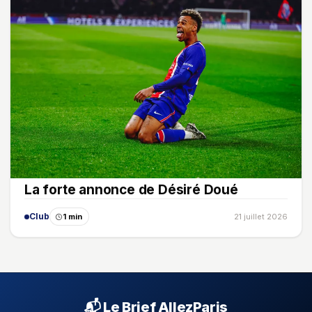
La forte annonce de Désiré Doué
Club
1 min
21 juillet 2026
📬 Le Brief AllezParis