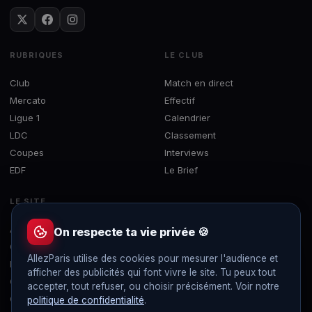
RUBRIQUES
LE CLUB
Club
Match en direct
Mercato
Effectif
Ligue 1
Calendrier
LDC
Classement
Coupes
Interviews
EDF
Le Brief
LE SITE
À propos
On respecte ta vie privée 🍪
Contact
AllezParis utilise des cookies pour mesurer l'audience et
Mentions légales
afficher des publicités qui font vivre le site. Tu peux tout
Confidentialité
accepter, tout refuser, ou choisir précisément. Voir notre
Gérer les cookies
politique de confidentialité
.