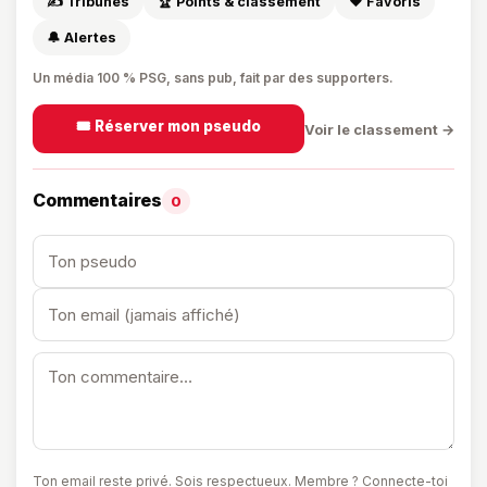
✍️ Tribunes
🏆 Points & classement
❤️ Favoris
🔔 Alertes
Un média 100 % PSG, sans pub, fait par des supporters.
🎟️ Réserver mon pseudo
Voir le classement →
Commentaires
0
Ton email reste privé. Sois respectueux.
Membre ? Connecte-toi