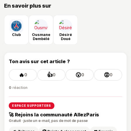
En savoir plus sur
Club
Ousmane
Désiré
Dembélé
Doué
Ton avis sur cet article ?
🔥
👍
😮
😡
0
0
0
0
0
réaction
ESPACE SUPPORTERS
🚀 Rejoins la communauté AllezParis
Gratuit · juste un e-mail, pas de mot de passe