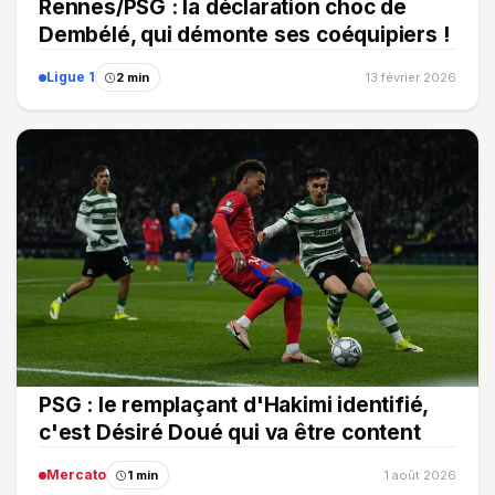
Rennes/PSG : la déclaration choc de
Dembélé, qui démonte ses coéquipiers !
Ligue 1
2 min
13 février 2026
PSG : le remplaçant d'Hakimi identifié,
c'est Désiré Doué qui va être content
Mercato
1 min
1 août 2026