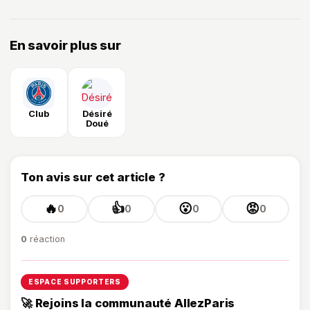
En savoir plus sur
Club
Désiré
Doué
Ton avis sur cet article ?
🔥
👍
😮
😡
0
0
0
0
0
réaction
ESPACE SUPPORTERS
🚀 Rejoins la communauté AllezParis