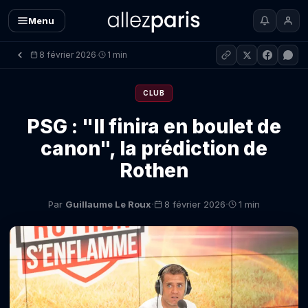
Menu
8 février 2026
1 min
·
CLUB
PSG : "Il finira en boulet de
canon", la prédiction de
Rothen
·
·
Par
Guillaume Le Roux
8 février 2026
1 min